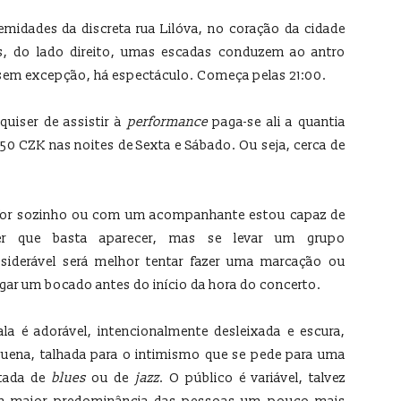
remidades da discreta rua Lilóva, no coração da cidade
is, do lado direito, umas escadas conduzem ao antro
, sem excepção, há espectáculo. Começa pelas 21:00.
quiser de assistir à
performance
paga-se ali a quantia
150 CZK nas noites de Sexta e Sábado. Ou seja, cerca de
for sozinho ou com um acompanhante estou capaz de
zer que basta aparecer, mas se levar um grupo
siderável será melhor tentar fazer uma marcação ou
gar um bocado antes do início da hora do concerto.
ala é adorável, intencionalmente desleixada e escura,
uena, talhada para o intimismo que se pede para uma
tada de
blues
ou de
jazz
. O público é variável, talvez