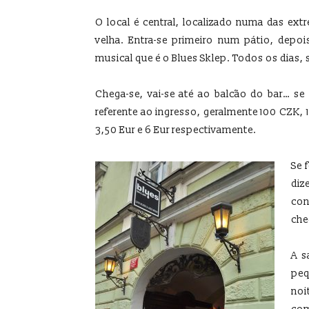
O local é central, localizado numa das ext
velha. Entra-se primeiro num pátio, depo
musical que é o Blues Sklep. Todos os dias
Chega-se, vai-se até ao balcão do bar… se 
referente ao ingresso, geralmente 100 CZK, 
3,50 Eur e 6 Eur respectivamente.
Se 
di
con
che
A s
peq
noi