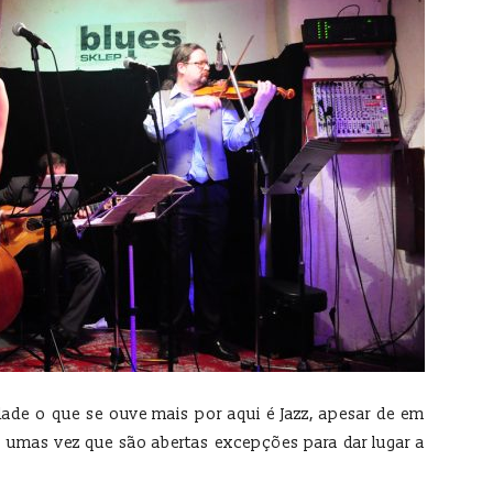
ade o que se ouve mais por aqui é Jazz, apesar de em
 umas vez que são abertas excepções para dar lugar a