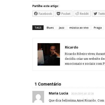
Partilhe este artigo:
Facebook
Pocket
Reddit
Twitt
TAGS
Blues
Jazz
música ao vivo
Praga
Ricardo
Ricardo Ribeiro viveu duran
decidiu criar um website de
emocionais e sociais com Pr
1 Comentário
Maria Lucia
26/01/2015 at 22:20
Que dica belíssima.Amei Ricardo. Com c