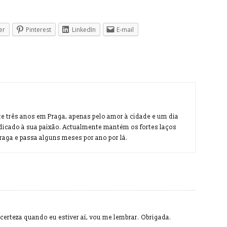
er
Pinterest
LinkedIn
E-mail
te três anos em Praga, apenas pelo amor à cidade e um dia
dicado à sua paixão. Actualmente mantém os fortes laços
aga e passa alguns meses por ano por lá.
erteza quando eu estiver aí, vou me lembrar. Obrigada.