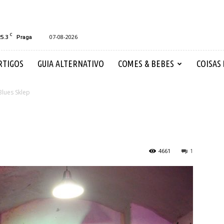
C
25.3
07-08-2026
Praga
RTIGOS
GUIA ALTERNATIVO
COMES & BEBES
COISAS
Blues Sklep
4661
1