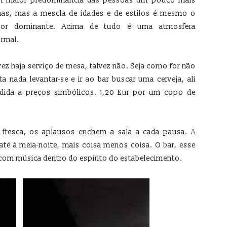
 maior predominância das pessoas um pouco mais
has, mas a mescla de idades e de estilos é mesmo o
ctor dominante. Acima de tudo é uma atmosfera
ormal.
vez haja serviço de mesa, talvez não. Seja como for não
ta nada levantar-se e ir ao bar buscar uma cerveja, ali
dida a preços simbólicos. 1,20 Eur por um copo de
a fresca, os aplausos enchem a sala a cada pausa. A
até à meia-noite, mais coisa menos coisa. O bar, esse
e com música dentro do espírito do estabelecimento.