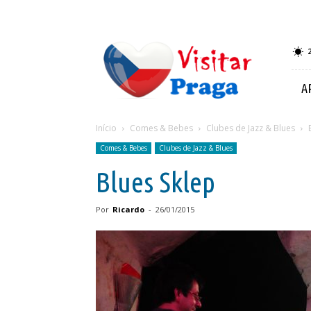
Visitar
Praga
A
Início
Comes & Bebes
Clubes de Jazz & Blues
Comes & Bebes
Clubes de Jazz & Blues
Blues Sklep
Por
Ricardo
-
26/01/2015