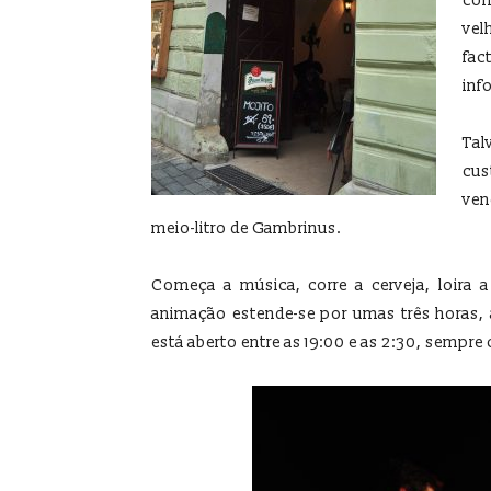
com
vel
fa
inf
Tal
cus
ven
meio-litro de Gambrinus.
Começa a música, corre a cerveja, loira 
animação estende-se por umas três horas, 
está aberto entre as 19:00 e as 2:30, sempr