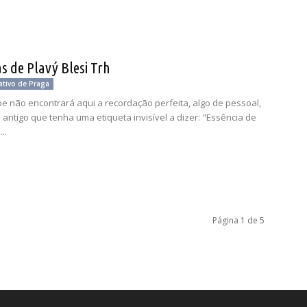
s de Plavý Blesi Trh
ativo de Praga
 não encontrará aqui a recordação perfeita, algo de pessoal,
 antigo que tenha uma etiqueta invisível a dizer: "Essência de
..
Página 1 de 5