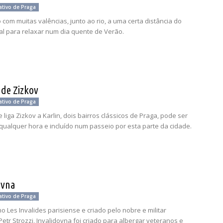
ativo de Praga
com muitas valências, junto ao rio, a uma certa distância do
eal para relaxar num dia quente de Verão.
 de Zizkov
ativo de Praga
 liga Zizkov a Karlin, dois bairros clássicos de Praga, pode ser
qualquer hora e incluído num passeio por esta parte da cidade.
ovna
ativo de Praga
o Les Invalides parisiense e criado pelo nobre e militar
Petr Strozzi, Invalidovna foi criado para albergar veteranos e