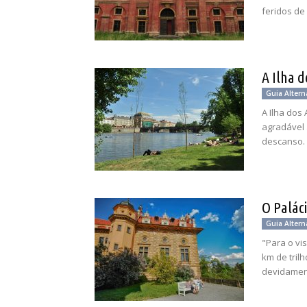
feridos de
A Ilha d
Guia Altern
A Ilha dos
agradável 
descanso.
O Palác
Guia Altern
"Para o vi
km de tril
devidament