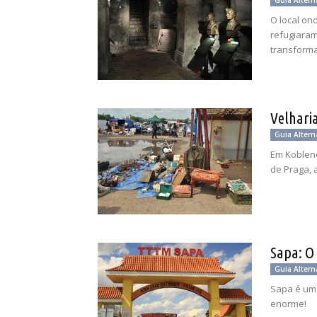
Guia Altern
O local on
refugiaram
transform
Velhari
Guia Altern
Em Koblen
de Praga, 
Sapa: O
Guia Altern
Sapa é um 
enorme!