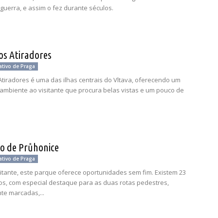
 guerra, e assim o fez durante séculos.
os Atiradores
ativo de Praga
 Atiradores é uma das ilhas centrais do Vltava, oferecendo um
ambiente ao visitante que procura belas vistas e um pouco de
io de Průhonice
ativo de Praga
sitante, este parque oferece oportunidades sem fim. Existem 23
hos, com especial destaque para as duas rotas pedestres,
e marcadas,...