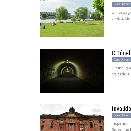
Guia Altern
Um espaço 
centro. Id
O Túnel
Guia Altern
O túnel que
cruzado a 
Invalid
Guia Altern
Inspirado n
florentino 