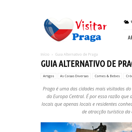
Visitar
Praga
A
Início
Guia Alternativo de Praga
GUIA ALTERNATIVO DE PR
Artigos
As Coisas Diversas
Comes & Bebes
Cró
Praga é uma das cidades mais visitadas do 
da Europa Central. É por essa razão que 
locais que apenas locais e residentes conhec
de atracção turística da