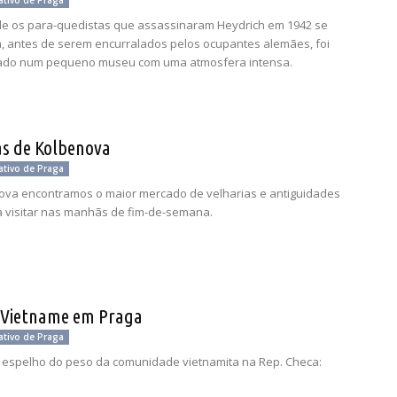
ativo de Praga
de os para-quedistas que assassinaram Heydrich em 1942 se
, antes de serem encurralados pelos ocupantes alemães, foi
ado num pequeno museu com uma atmosfera intensa.
as de Kolbenova
ativo de Praga
ova encontramos o maior mercado de velharias e antiguidades
a visitar nas manhãs de fim-de-semana.
 Vietname em Praga
ativo de Praga
espelho do peso da comunidade vietnamita na Rep. Checa: