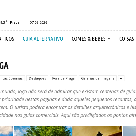
C
19.3
07-08-2026
Praga
RTIGOS
GUIA ALTERNATIVO
COMES & BEBES
COISAS
AGA
nicas Boémias
Destaques
Fora de Praga
Galerias de Imagens
mundo, logo não será de admirar que existam centenas de guias 
a prioridade nestas páginas é dada aqueles pequenos recantos, 
em. O turista poderá encontrar os detalhes arquitectónicos e his
 cidade nos guias comerciais. Aqui são priviligiados os pontos alt