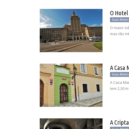
O Hotel
Guia Altern
O maior ed
mas tão in
A Casa 
Guia Altern
A Casa Mai
tem 2,30 m
A Cript