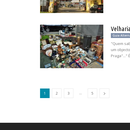
Velharia
Guia Altern
"Quem sabe
um objecto
Praga"..." É.
...
1
2
3
5