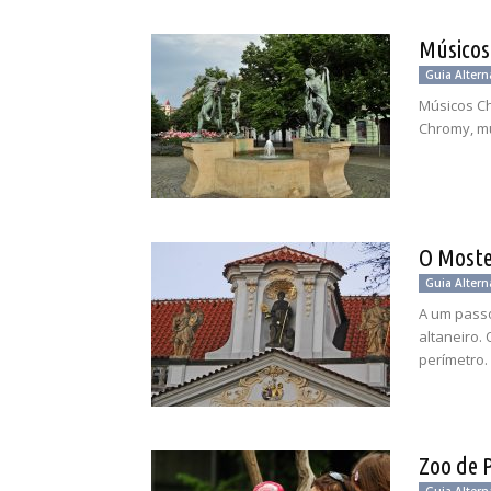
Músicos
Guia Altern
Músicos Ch
Chromy, mu
O Moste
Guia Altern
A um passo
altaneiro.
perímetro.
Zoo de 