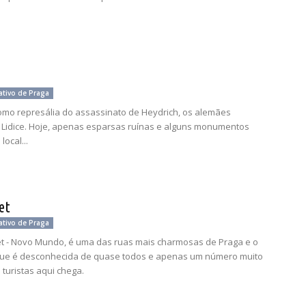
ativo de Praga
omo represália do assassinato de Heydrich, os alemães
Lidice. Hoje, apenas esparsas ruínas e alguns monumentos
local...
et
ativo de Praga
t - Novo Mundo, é uma das ruas mais charmosas de Praga e o
que é desconhecida de quase todos e apenas um número muito
 turistas aqui chega.