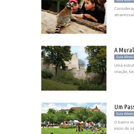
Guia Altern
Considerad
atravessa
A Mura
Guia Altern
Uma estrut
criação, b
Um Pass
Guia Altern
O bairro m
início do s