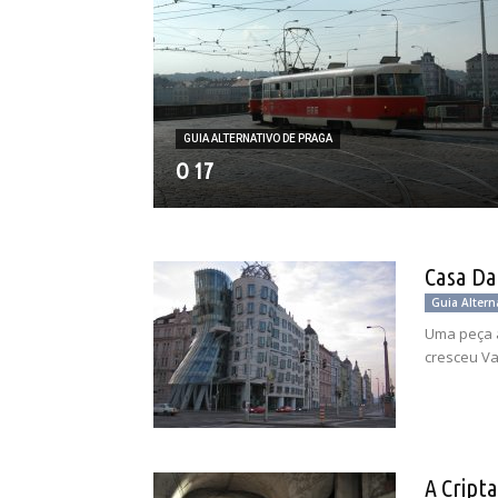
GUIA ALTERNATIVO DE PRAGA
O 17
Casa Da
Guia Altern
Uma peça a
cresceu Va
A Cript