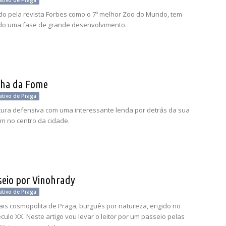
ativo de Praga
o pela revista Forbes como o 7º melhor Zoo do Mundo, tem
do uma fase de grande desenvolvimento.
lha da Fome
ativo de Praga
ura defensiva com uma interessante lenda por detrás da sua
em no centro da cidade.
eio por Vinohrady
ativo de Praga
ais cosmopolita de Praga, burguês por natureza, erigido no
éculo XX. Neste artigo vou levar o leitor por um passeio pelas