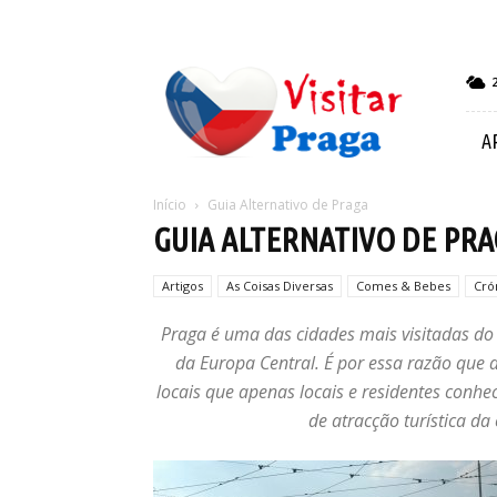
Visitar
Praga
A
Início
Guia Alternativo de Praga
GUIA ALTERNATIVO DE PR
Artigos
As Coisas Diversas
Comes & Bebes
Cró
Praga é uma das cidades mais visitadas do 
da Europa Central. É por essa razão que 
locais que apenas locais e residentes conhec
de atracção turística da