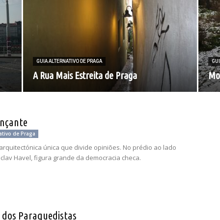
GUIA ALTERNATIVO DE PRAGA
GUI
A Rua Mais Estreita de Praga
Mo
nçante
ativo de Praga
rquitectónica única que divide opiniões. No prédio ao lado
clav Havel, figura grande da democracia checa.
a dos Paraquedistas