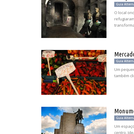
Guia Altern
O local on
refugiaram
transform
Mercado
Guia Altern
Um pequeno
também cli
Monumen
Guia Altern
Um espaço 
centro. Id