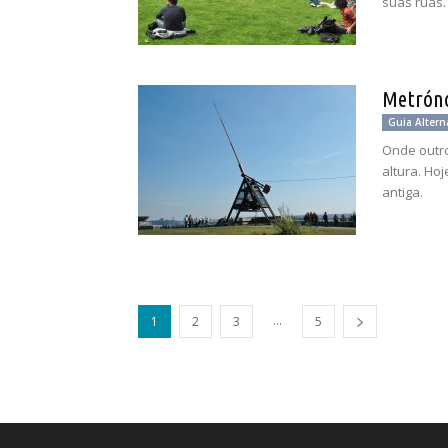
suas ruas.
Metrón
Guia Altern
Onde outro
altura. Ho
antiga.
...
1
2
3
5