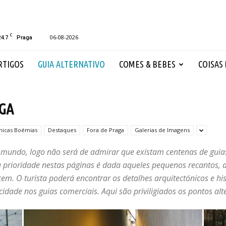
C
24.7
06-08-2026
Praga
RTIGOS
GUIA ALTERNATIVO
COMES & BEBES
COISAS
AGA
nicas Boémias
Destaques
Fora de Praga
Galerias de Imagens
mundo, logo não será de admirar que existam centenas de guias 
a prioridade nestas páginas é dada aqueles pequenos recantos, 
em. O turista poderá encontrar os detalhes arquitectónicos e his
 cidade nos guias comerciais. Aqui são priviligiados os pontos alt