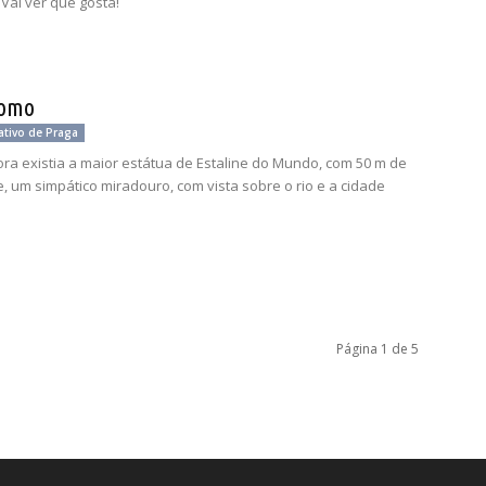
 Vai ver que gosta!
omo
ativo de Praga
ra existia a maior estátua de Estaline do Mundo, com 50 m de
je, um simpático miradouro, com vista sobre o rio e a cidade
Página 1 de 5