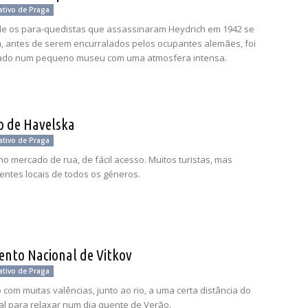
ativo de Praga
de os para-quedistas que assassinaram Heydrich em 1942 se
, antes de serem encurralados pelos ocupantes alemães, foi
ado num pequeno museu com uma atmosfera intensa.
 de Havelska
ativo de Praga
 mercado de rua, de fácil acesso. Muitos turistas, mas
entes locais de todos os géneros.
to Nacional de Vitkov
ativo de Praga
com muitas valências, junto ao rio, a uma certa distância do
eal para relaxar num dia quente de Verão.