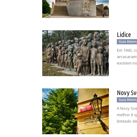
Lidice
Guia Altern
Em 1942, c
arrasaram 
existem no 
Novy Sv
Guia Altern
A Novy Sve
melhor é 
limitado de