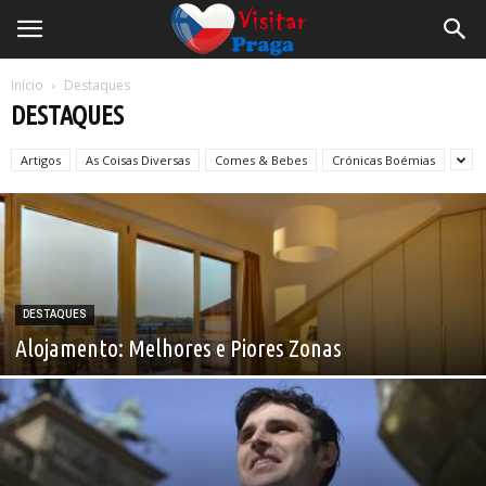
Início
Destaques
DESTAQUES
Artigos
As Coisas Diversas
Comes & Bebes
Crónicas Boémias
DESTAQUES
Alojamento: Melhores e Piores Zonas