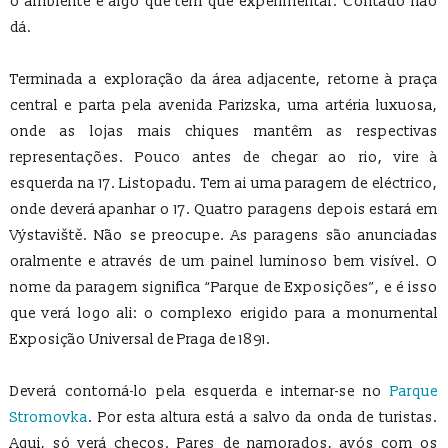
o ambiente é algo que tem que experimentar. Contado não
dá.
Terminada a exploração da área adjacente, retorne à praça
central e parta pela avenida Parizska, uma artéria luxuosa,
onde as lojas mais chiques mantêm as respectivas
representações. Pouco antes de chegar ao rio, vire à
esquerda na 17. Listopadu. Tem ai uma paragem de eléctrico,
onde deverá apanhar o 17. Quatro paragens depois estará em
Výstaviště. Não se preocupe. As paragens são anunciadas
oralmente e através de um painel luminoso bem visível. O
nome da paragem significa “Parque de Exposições”, e é isso
que verá logo ali: o complexo erigido para a monumental
Exposição Universal de Praga de 1891.
Deverá contorná-lo pela esquerda e internar-se no
Parque
Stromovka
. Por esta altura está a salvo da onda de turistas.
Aqui, só verá checos. Pares de namorados, avós com os