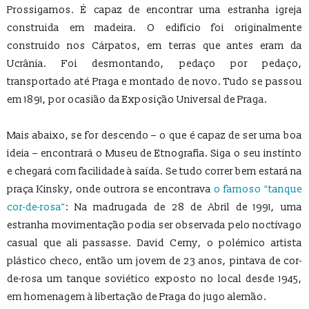
Prossigamos. É capaz de encontrar uma estranha igreja
construida em madeira. O edifício foi originalmente
construido nos Cárpatos, em terras que antes eram da
Ucrânia. Foi desmontando, pedaço por pedaço,
transportado até Praga e montado de novo. Tudo se passou
em 1891, por ocasião da Exposição Universal de Praga.
Mais abaixo, se for descendo – o que é capaz de ser uma boa
ideia – encontrará o Museu de Etnografia. Siga o seu instinto
e chegará com facilidade à saída. Se tudo correr bem estará na
praça Kinsky, onde outrora se encontrava
o famoso “tanque
cor-de-rosa”
: Na madrugada de 28 de Abril de 1991, uma
estranha movimentação podia ser observada pelo noctívago
casual que ali passasse. David Cerny, o polémico artista
plástico checo, então um jovem de 23 anos, pintava de cor-
de-rosa um tanque soviético exposto no local desde 1945,
em homenagem à libertação de Praga do jugo alemão.