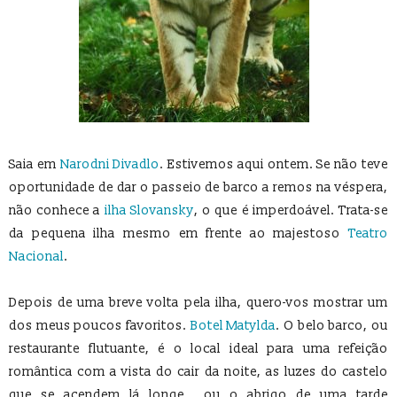
Saia em
Narodni Divadlo
. Estivemos aqui ontem. Se não teve
oportunidade de dar o passeio de barco a remos na véspera,
não conhece a
ilha Slovansky
, o que é imperdoável. Trata-se
da pequena ilha mesmo em frente ao majestoso
Teatro
Nacional
.
Depois de uma breve volta pela ilha, quero-vos mostrar um
dos meus poucos favoritos.
Botel Matylda
. O belo barco, ou
restaurante flutuante, é o local ideal para uma refeição
romântica com a vista do cair da noite, as luzes do castelo
que se acendem lá longe… ou o abrigo de uma tarde