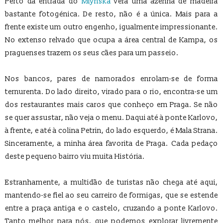
Perto da entrada do
Mlýnská
verá uma azenha de madeira
bastante fotogénica. De resto, não é a única. Mais para a
frente existe um outro engenho, igualmente impressionante.
No extenso relvado que ocupa a área central de Kampa, os
praguenses trazem os seus cães para um passeio.
Nos bancos, pares de namorados enrolam-se de forma
ternurenta. Do lado direito, virado para o rio, encontra-se um
dos restaurantes mais caros que conheço em Praga. Se não
se quer assustar, não veja o menu. Daqui até à ponte Karlovo,
à frente, e até à colina Petrin, do lado esquerdo, é Mala Strana.
Sinceramente, a minha área favorita de Praga. Cada pedaço
deste pequeno bairro viu muita História.
Estranhamente, a multidão de turistas não chega até aqui,
mantendo-se fiel ao seu carreiro de formigas, que se estende
entre a praça antiga e o castelo, cruzando a ponte Karlovo.
Tanto melhor para nós, que podemos explorar livremente