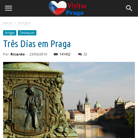
Início
Artigos
Artigos
Destaques
Três Dias em Praga
Por
Ricardo
-
23/06/2014
141452
32