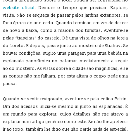
Toda a informação sobre o local poderá ser consultada no
website oficial
. Demore o tempo que precisar. Explore,
visite. Não se esqueça de passar pelos jardins exteriores, se
for a época do ano certa. Quando terminar, em vez de descer
de novo à baixa, como a maioria dos turistas. Aventure-se
pelas “traseiras” do castelo. Dê uma vista de olhos na igreja
do Loreto. E depois, passe junto ao mosteiro de Strahov. Se
houver condições, sugiro uma paragem para uma bebida na
esplanada panorâmica no patamar imediatamente a seguir
ao do mosteiro. As vistas sobre a cidade são magníficas, e se
as contas não me falham, por esta altura o corpo pede uma
pausa.
Quando se sentir revigorado, aventure-se pela colina Petrin.
Um dos acessos inicia-se mesmo ai junto às esplanadas. É
um mundo para explorar, cujos detalhes não me atrevo a
explanar num artigo genérico como este. Se não lhe apetecer
ir ao topo, também lhe digo que não perde nada de especial.