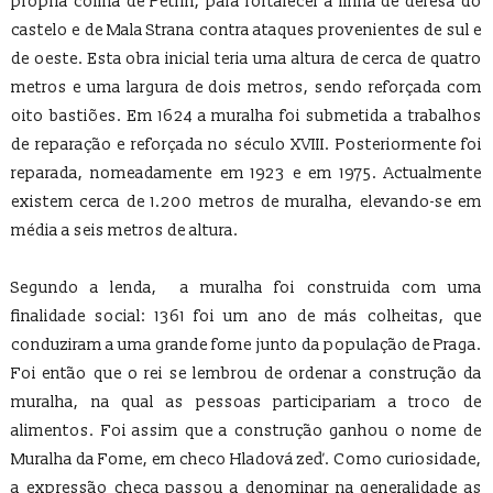
própria colina de Petrin, para fortalecer a linha de defesa do
castelo e de Mala Strana contra ataques provenientes de sul e
de oeste. Esta obra inicial teria uma altura de cerca de quatro
metros e uma largura de dois metros, sendo reforçada com
oito bastiões. Em 1624 a muralha foi submetida a trabalhos
de reparação e reforçada no século XVIII. Posteriormente foi
reparada, nomeadamente em 1923 e em 1975. Actualmente
existem cerca de 1.200 metros de muralha, elevando-se em
média a seis metros de altura.
Segundo a lenda, a muralha foi construida com uma
finalidade social: 1361 foi um ano de más colheitas, que
conduziram a uma grande fome junto da população de Praga.
Foi então que o rei se lembrou de ordenar a construção da
muralha, na qual as pessoas participariam a troco de
alimentos. Foi assim que a construção ganhou o nome de
Muralha da Fome, em checo Hladová zeď. Como curiosidade,
a expressão checa passou a denominar na generalidade as