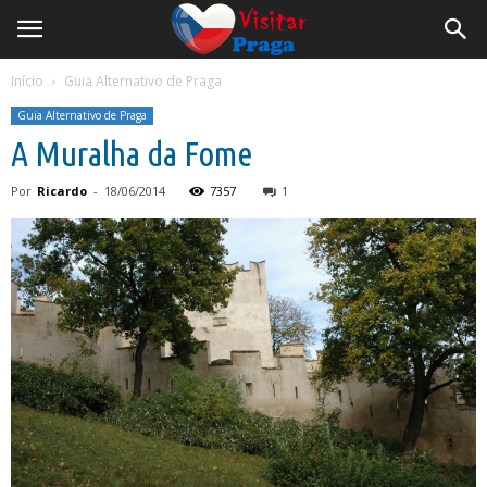
Início
Guia Alternativo de Praga
Guia Alternativo de Praga
A Muralha da Fome
Por
Ricardo
-
18/06/2014
7357
1