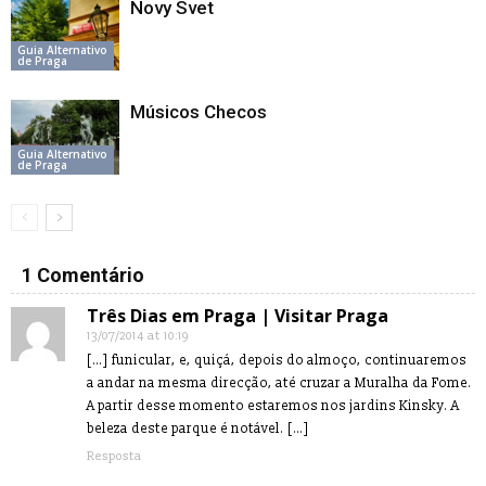
Novy Svet
Guia Alternativo
de Praga
Músicos Checos
Guia Alternativo
de Praga
1 Comentário
Três Dias em Praga | Visitar Praga
13/07/2014 at 10:19
[…] funicular, e, quiçá, depois do almoço, continuaremos
a andar na mesma direcção, até cruzar a Muralha da Fome.
A partir desse momento estaremos nos jardins Kinsky. A
beleza deste parque é notável. […]
Resposta