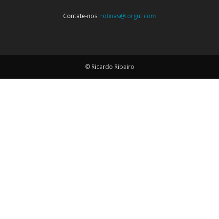
Contate-nos:
rotinas@torgut.com
© Ricardo Ribeiro