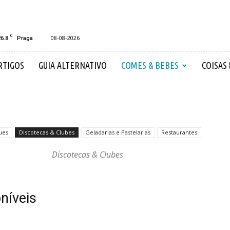
C
26.8
08-08-2026
Praga
RTIGOS
GUIA ALTERNATIVO
COMES & BEBES
COISAS
ues
Discotecas & Clubes
Geladarias e Pastelarias
Restaurantes
Discotecas & Clubes
níveis