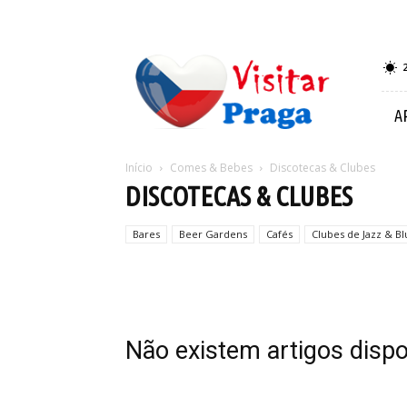
Visitar
Praga
A
Início
Comes & Bebes
Discotecas & Clubes
DISCOTECAS & CLUBES
Bares
Beer Gardens
Cafés
Clubes de Jazz & Bl
Não existem artigos dispo