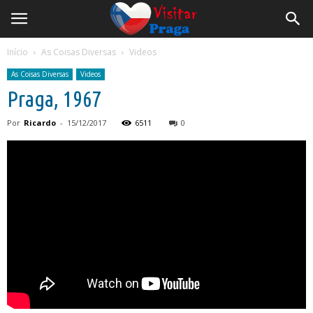
Início
As Coisas Diversas
Videos
As Coisas Diversas
Videos
Praga, 1967
Por
Ricardo
-
15/12/2017
6511
0