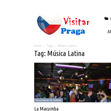
Visitar
Praga
A
Início
Tags
Música Latina
Tag: Música Latina
Discotecas & Clubes
La Macumba