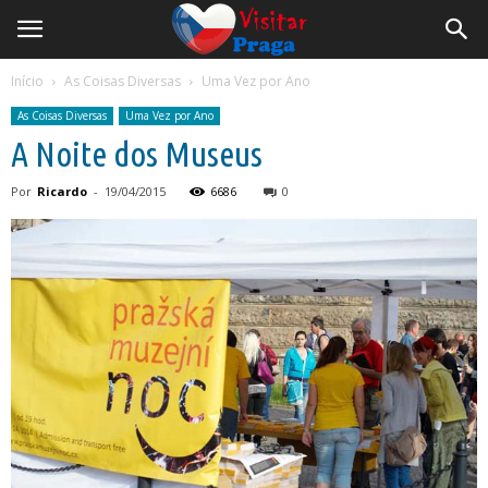
Início
As Coisas Diversas
Uma Vez por Ano
As Coisas Diversas
Uma Vez por Ano
A Noite dos Museus
Por
Ricardo
-
19/04/2015
6686
0