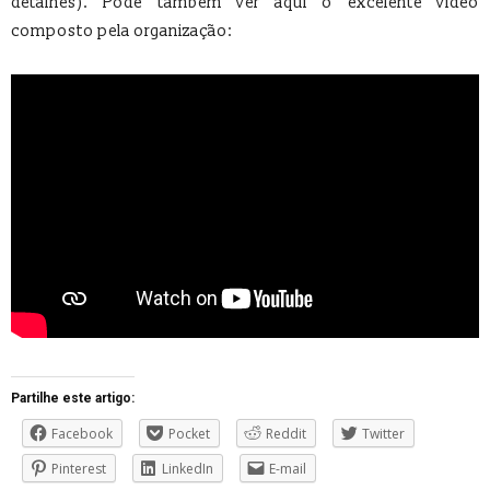
detalhes). Pode também ver aqui o excelente video
composto pela organização:
Partilhe este artigo:
Facebook
Pocket
Reddit
Twitter
Pinterest
LinkedIn
E-mail