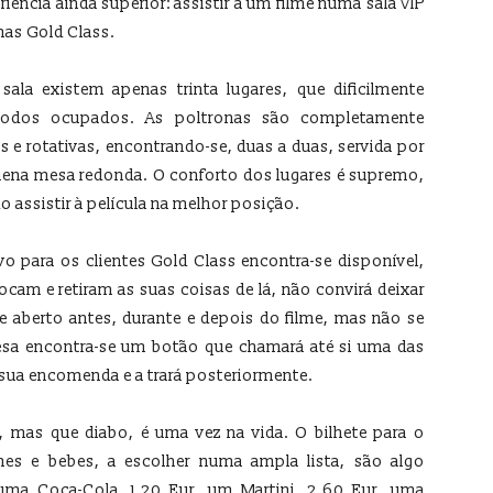
iência ainda superior: assistir a um filme numa sala VIP
as Gold Class.
ala existem apenas trinta lugares, que dificilmente
todos ocupados. As poltronas são completamente
as e rotativas, encontrando-se, duas a duas, servida por
ena mesa redonda. O conforto dos lugares é supremo,
o assistir à película na melhor posição.
o para os clientes Gold Class encontra-se disponível,
am e retiram as suas coisas de lá, não convirá deixar
e aberto antes, durante e depois do filme, mas não se
sa encontra-se um botão que chamará até si uma das
 sua encomenda e a trará posteriormente.
, mas que diabo, é uma vez na vida. O bilhete para o
mes e bebes, a escolher numa ampla lista, são algo
uma Coca-Cola, 1,20 Eur, um Martini, 2,60 Eur, uma