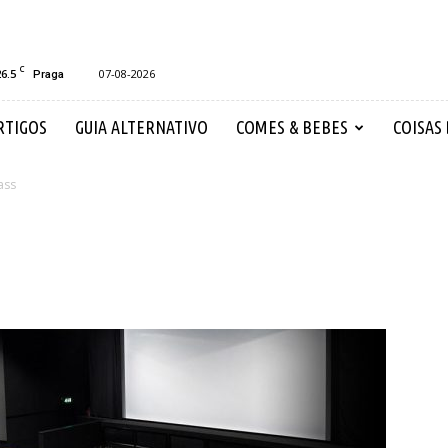
C
26.5
07-08-2026
Praga
RTIGOS
GUIA ALTERNATIVO
COMES & BEBES
COISAS
ass