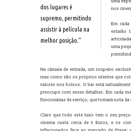
uma exper
dos lugares é
nos cinem
supremo, permitindo
Em cada s
assistir à película na
estarão 
articulad
melhor posição.”
uma pequ
permitind
Na câmara de entrada, um roupeiro exclusiv
mas como são os próprios utentes que coloc
valores nos bolsos. O bar está naturalment
preocupe com esses detalhes. Em cada me
funcionárias de serviço, que tomará nota da
Claro que todo este luxo tem o seu preço
cinema custa cerca de 11 Euros, e os co
inflacionados face ao mercado de Praga: 