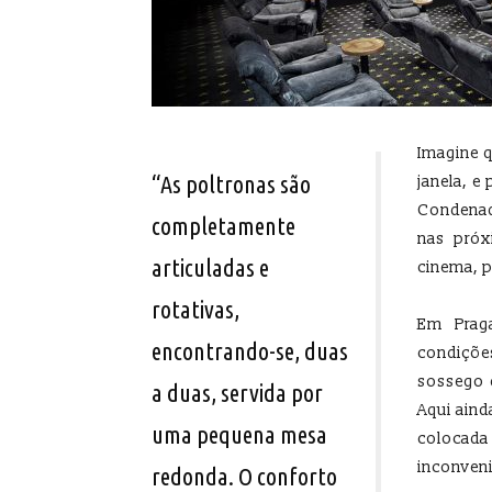
Imagine q
“As poltronas são
janela, e
Condenad
completamente
nas próx
articuladas e
cinema, 
rotativas,
Em Prag
encontrando-se, duas
condiçõe
sossego 
a duas, servida por
Aqui aind
uma pequena mesa
colocada
inconven
redonda. O conforto