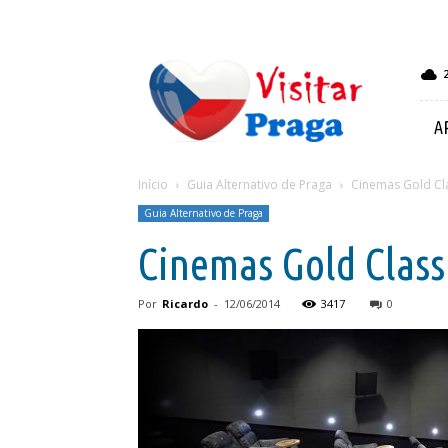
Visitar
Praga
A
Início
Guia Alternativo de Praga
Cinemas Gold Cl
Guia Alternativo de Praga
Cinemas Gold Class
Por
Ricardo
-
12/06/2014
3417
0