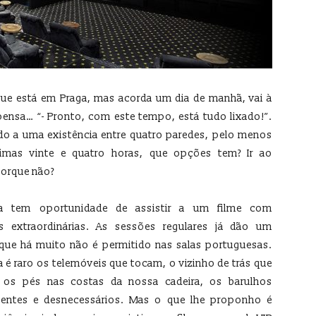
ue está em Praga, mas acorda um dia de manhã, vai à
 pensa… “- Pronto, com este tempo, está tudo lixado!”.
o a uma existência entre quatro paredes, pelo menos
imas vinte e quatro horas, que opções tem? Ir ao
porque não?
a tem oportunidade de assistir a um filme com
s extraordinárias. As sessões regulares já dão um
que há muito não é permitido nas salas portuguesas.
a é raro os telemóveis que tocam, o vizinho de trás que
 os pés nas costas da nossa cadeira, os barulhos
ientes e desnecessários. Mas o que lhe proponho é