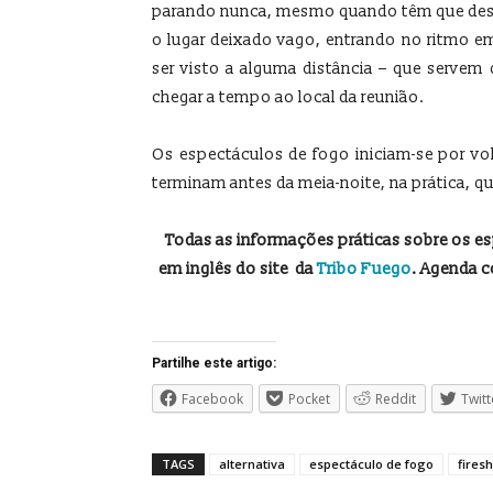
parando nunca, mesmo quando têm que desc
o lugar deixado vago, entrando no ritmo e
ser visto a alguma distância – que servem
chegar a tempo ao local da reunião.
Os espectáculos de fogo iniciam-se por vol
terminam antes da meia-noite, na prática, q
Todas as informações práticas sobre os e
em inglês do site
da
Tribo Fuego
. Agenda c
Partilhe este artigo:
Facebook
Pocket
Reddit
Twitt
TAGS
alternativa
espectáculo de fogo
fires