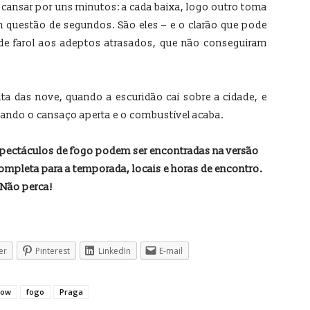
ansar por uns minutos: a cada baixa, logo outro toma
m questão de segundos. São eles – e o clarão que pode
 de farol aos adeptos atrasados, que não conseguiram
ta das nove, quando a escuridão cai sobre a cidade, e
uando o cansaço aperta e o combustível acaba.
spectáculos de fogo podem ser encontradas na versão
ompleta para a temporada, locais e horas de encontro.
Não perca!
er
Pinterest
LinkedIn
E-mail
how
fogo
Praga