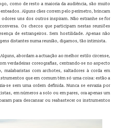
fogo, como de resto a maioria da audiência, são muito
 penteados. Alguns cães correm pelo perímetro, brincam
 odores uns dos outros inspiram. Não estranhe se for
conversa. Os checos que participam nestas reuniões
esença de estrangeiros. Sem hostilidade. Apenas não
gens distantes numa reunião, digamos, tão intimista.
 Alguns, abordam a actuação ao melhor estilo circense,
om verdadeiras coreografias, centrando-se no aspecto
go, malabaristas com archotes, saltadores à corda em
instrumentos que em comum têm só uma coisa: estão a
vazia-se sem uma ordem definida. Nunca se esvazia por
tistas, em números a solo ou em pares, ora apenas um
aram para descansar ou reabastecer os instrumentos