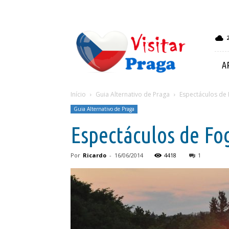
Visitar
Praga
A
Início
Guia Alternativo de Praga
Espectáculos de
Guia Alternativo de Praga
Espectáculos de Fo
Por
Ricardo
-
16/06/2014
4418
1