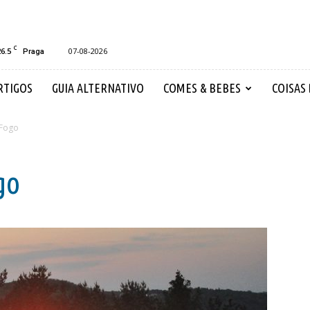
C
26.5
07-08-2026
Praga
RTIGOS
GUIA ALTERNATIVO
COMES & BEBES
COISAS
 Fogo
go