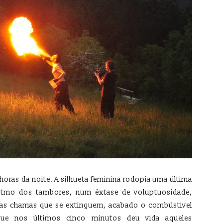
horas da noite. A silhueta feminina rodopia uma última
ritmo dos tambores, num êxtase de voluptuosidade,
nas chamas que se extinguem, acabado o combústivel
que nos últimos cinco minutos deu vida aqueles