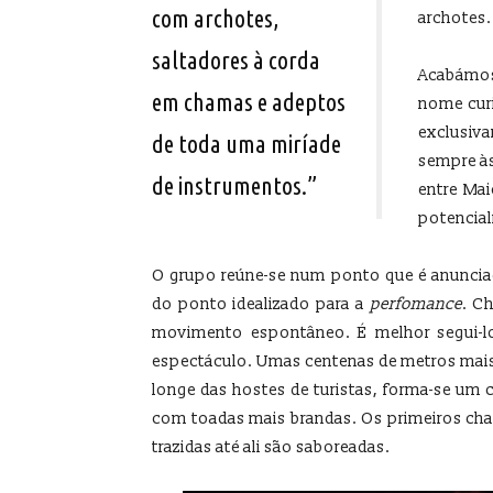
com archotes,
archotes.
saltadores à corda
Acabámos
em chamas e adeptos
nome curi
exclusiv
de toda uma miríade
sempre às 
de instrumentos.”
entre Mai
potencial
O grupo reúne-se num ponto que é anunci
do ponto idealizado para a
perfomance
. C
movimento espontâneo. É melhor segui-lo
espectáculo. Umas centenas de metros mais 
longe das hostes de turistas, forma-se um
com toadas mais brandas. Os primeiros char
trazidas até ali são saboreadas.