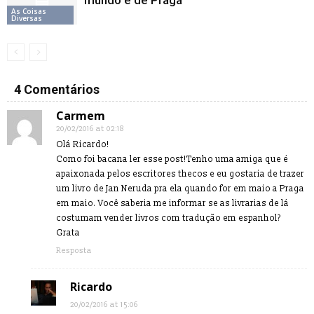
mundo é de Praga
As Coisas
Diversas
4 Comentários
Carmem
20/02/2016 at 02:18
Olá Ricardo!
Como foi bacana ler esse post!Tenho uma amiga que é
apaixonada pelos escritores thecos e eu gostaria de trazer
um livro de Jan Neruda pra ela quando for em maio a Praga
em maio. Você saberia me informar se as livrarias de lá
costumam vender livros com tradução em espanhol?
Grata
Resposta
Ricardo
20/02/2016 at 15:06