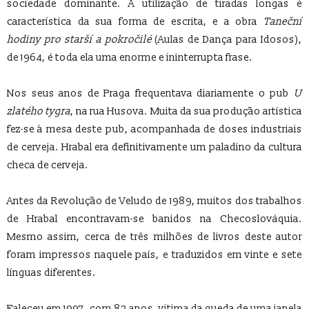
sociedade dominante. A utilização de tiradas longas é
característica da sua forma de escrita, e a obra
Taneční
hodiny pro starší a pokročilé
(Aulas de Dança para Idosos),
de 1964, é toda ela uma enorme e ininterrupta frase.
Nos seus anos de Praga frequentava diariamente o pub
U
zlatého tygra
, na rua Husova. Muita da sua produção artística
fez-se à mesa deste pub, acompanhada de doses industriais
de cerveja. Hrabal era definitivamente um paladino da cultura
checa de cerveja.
Antes da Revolução de Veludo de 1989, muitos dos trabalhos
de Hrabal encontravam-se banidos na Checoslováquia.
Mesmo assim, cerca de três milhões de livros deste autor
foram impressos naquele país, e traduzidos em vinte e sete
línguas diferentes.
Faleceu em 1997, com 82 anos, vitima da queda de uma janela