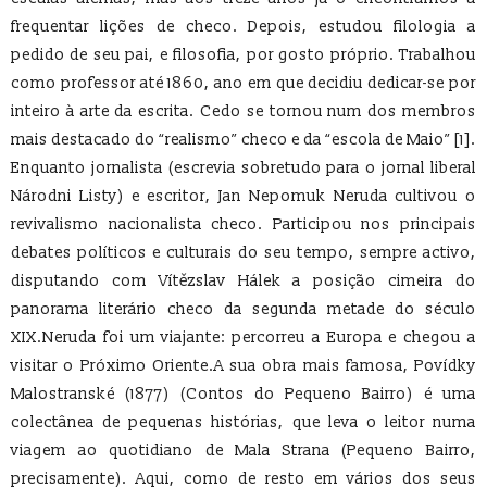
frequentar lições de checo. Depois, estudou filologia a
pedido de seu pai, e filosofia, por gosto próprio. Trabalhou
como professor até 1860, ano em que decidiu dedicar-se por
inteiro à arte da escrita. Cedo se tornou num dos membros
mais destacado do “realismo” checo e da “escola de Maio” [1].
Enquanto jornalista (escrevia sobretudo para o jornal liberal
Národni Listy) e escritor, Jan Nepomuk Neruda cultivou o
revivalismo nacionalista checo. Participou nos principais
debates políticos e culturais do seu tempo, sempre activo,
disputando com Vítězslav Hálek a posição cimeira do
panorama literário checo da segunda metade do século
XIX.Neruda foi um viajante: percorreu a Europa e chegou a
visitar o Próximo Oriente.A sua obra mais famosa, Povídky
Malostranské (1877) (Contos do Pequeno Bairro) é uma
colectânea de pequenas histórias, que leva o leitor numa
viagem ao quotidiano de Mala Strana (Pequeno Bairro,
precisamente). Aqui, como de resto em vários dos seus