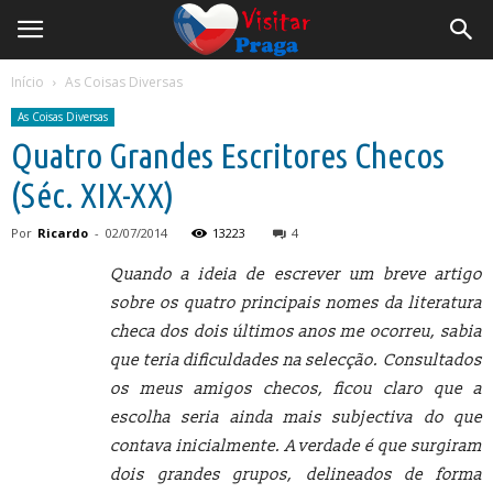
Início
As Coisas Diversas
As Coisas Diversas
Quatro Grandes Escritores Checos
(Séc. XIX-XX)
Por
Ricardo
-
02/07/2014
13223
4
Quando a ideia de escrever um breve artigo
sobre os quatro principais nomes da literatura
checa dos dois últimos anos me ocorreu, sabia
que teria dificuldades na selecção. Consultados
os meus amigos checos, ficou claro que a
escolha seria ainda mais subjectiva do que
contava inicialmente. A verdade é que surgiram
dois grandes grupos, delineados de forma