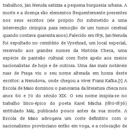
trabalhos, Jan Neruda satiriza a pequena burguesia urbana. A
morte e a doença são elementos frequentemente presentes
nos seus escritos (ele próprio foi submetido a uma
intervenção cirúrgica para remoção de um tumor cerebral
quando contava quarenta anos).Falecido em 1891, Jan Neruda
foi sepultado no cemitério de Vysehrad, um local especial,
reservado aos grandes nomes da História Checa, uma
espécie de panteão cultural com forte apelo aos meios
nacionalistas de hoje e de outrora. Uma das mais notáveis
ruas de Praga viu o seu nome alterada em honra deste
escritor: a Nerudova, onde chegou a viver Franz Kafka.[1] A
Escola de Maio dominou o panorama da literatura checa nos
anos 60 e 70 do século XIX. O seu nome inspira-se no
trabalho lírico-épico do poeta Karel Mácha (1810-1836)
entitulado Máj, publicado pouco antes da sua morte. A
Escola de Maio advogava um corte definitivo com o
nacionalismo provinciano então em voga, e a colocação de