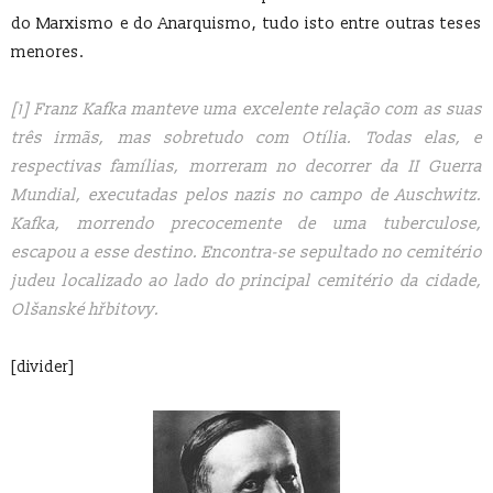
do Marxismo e do Anarquismo, tudo isto entre outras teses
menores.
[1]
Franz Kafka manteve uma excelente relação com as suas
três irmãs, mas sobretudo com Otília. Todas elas, e
respectivas famílias, morreram no decorrer da II Guerra
Mundial, executadas pelos nazis no campo de Auschwitz.
Kafka, morrendo precocemente de uma tuberculose,
escapou a esse destino. Encontra-se sepultado no cemitério
judeu localizado ao lado do principal cemitério da cidade,
Olšanské hřbitovy.
[divider]