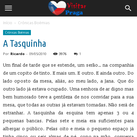
Início
Crónicas Boémias
Crónicas Boémias
A Tasquinha
Por
Ricardo
-
09/05/2010
3976
1
Um final de tarde que se estende, um serão… na companhia
de um copito de tinto. E mais um. E outro. E ainda outro. Do
lado oposto da mesa, aliás, ao meu lado, a Jana. Que do
outro lado já estava ocupado. Uma senhora de ar digno mas
bem humorado teve a gentileza de nos convidar para a sua
mesa, que todas as outras já estavam tomadas. Não será de
estranhar. A tasquinha da esquina tem apenas 3 ou 4
pequenas bancas. Pelas sete e meia era suficientes para
albergar o público. Pelas oito e meia o pequeno espaço já
tinha cinco ou seis almas de pé, copo na mão, conversa