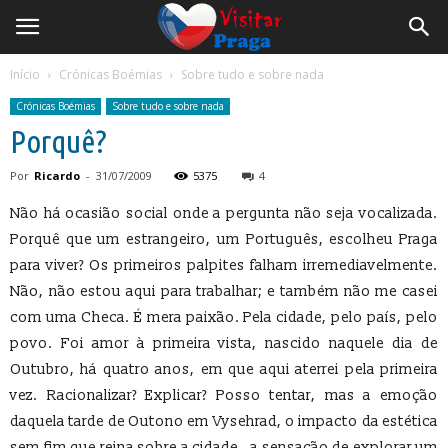
Início
Crónicas Boémias
Sobre tudo e sobre nada
Crónicas Boémias
Sobre tudo e sobre nada
Porquê?
Por
Ricardo
-
31/07/2009
5375
4
Não há ocasião social onde a pergunta não seja vocalizada.
Porquê que um estrangeiro, um Português, escolheu Praga
para viver? Os primeiros palpites falham irremediavelmente.
Não, não estou aqui para trabalhar; e também não me casei
com uma Checa. É mera paixão. Pela cidade, pelo país, pelo
povo. Foi amor à primeira vista, nascido naquele dia de
Outubro, há quatro anos, em que aqui aterrei pela primeira
vez. Racionalizar? Explicar? Posso tentar, mas a emoção
daquela tarde de Outono em Vysehrad, o impacto da estética
sem fim que reina sobre a cidade, a sensação de explorar um