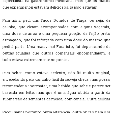
especialista na gastronomia mexicana, mas que os pratos
que experimentei estavam deliciosos, lá isso estavam.
Para mim, pedi uns Tacos Dorados de Tinga, ou seja, de
galinha, que vieram acompanhados com alguns vegetais,
uma dose de arroz e uma pequena porção de feijão preto
esmagado, que foi reforçada com uma dose do mesmo que
pedi à parte. Uma maravilha! Fora isto, fui depenicando de
outras iguarias que outros comensais encomendaram, e
tudo estava extremamente no ponto.
Para beber, como estava sedento, não fui muito original,
enveredando pelo caminho fácil da cerveja checa, mas posso
recomendar a “horchata”, uma bebida que sabe e parece ser
baseada em leite, mas que é uma água obtida a partir da
submersão de sementes de meloa, com canela. Outra delícia!
Ficou ganha portanto outra referência, outra opção para o já