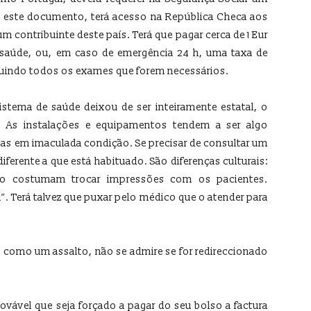
 este documento, terá acesso na República Checa aos
m contribuinte deste país. Terá que pagar cerca de 1 Eur
saúde, ou, em caso de emergência 24 h, uma taxa de
ncluindo todos os exames que forem necessários.
stema de saúde deixou de ser inteiramente estatal, o
. As instalações e equipamentos tendem a ser algo
las em imaculada condição. Se precisar de consultar um
ferente a que está habituado. São diferenças culturais:
o costumam trocar impressões com os pacientes.
. Terá talvez que puxar pelo médico que o atender para
, como um assalto, não se admire se for redireccionado
vável que seja forçado a pagar do seu bolso a factura