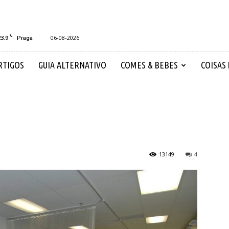
C
23.9
06-08-2026
Praga
RTIGOS
GUIA ALTERNATIVO
COMES & BEBES
COISAS
13149
4