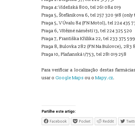
Praga 4: Vídeňská 800, tel 261 084 019
Praga 5, Štefánikova 6, tel 257 320 918 (only t
Praga 5, V Úvalu 84 (FN Motol), tel 224 435 
Praga 6, Vítězné náměstí 13, tel 224 325 520
Praga 7, Františka Křižíka 22, tel 233 375 599
Praga 8, Bulovka 282 (FN Na Bulovce), 283 
Praga 10, Plaňanská 1/753, tel 281 019 258
Para verificar a localização destas farmáci
usar o
Google Maps
ou o
Mapy.cz
.
Partilhe este artigo:
Facebook
Pocket
Reddit
Twitt