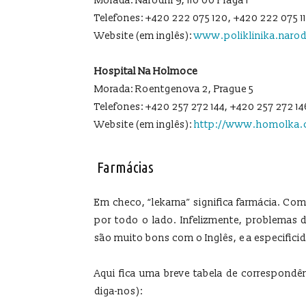
Morada: Narodni 9, 110 00 Praga 1
Telefones: +420 222 075 120, +420 222 075 1
Website (em inglês):
www.poliklinika.narod
Hospital Na Holmoce
Morada: Roentgenova 2, Prague 5
Telefones: +420 257 272 144, +420 257 272 14
Website (em inglês):
http://www.homolka.c
Farmácias
Em checo, “lekarna” significa farmácia. C
por todo o lado. Infelizmente, problemas
são muito bons com o Inglês, e a especifici
Aqui fica uma breve tabela de correspondê
diga-nos):