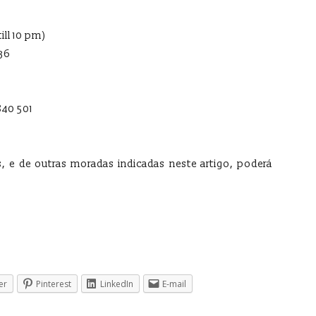
ill 10 pm)
736
840 501
as, e de outras moradas indicadas neste artigo, poderá
er
Pinterest
LinkedIn
E-mail