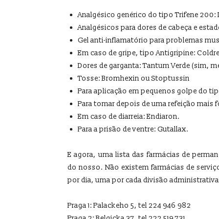
Analgésico genérico do tipo Trifene 200: I
Analgésicos para dores de cabeça e estados
Gel anti-inflamatório para problemas mu
Em caso de gripe, tipo Antigripine: Coldr
Dores de garganta: Tantum Verde (sim,
Tosse: Bromhexin ou Stoptussin
Para aplicação em pequenos golpe do tipo
Para tomar depois de uma refeição mais fo
Em caso de diarreia: Endiaron.
Para a prisão de ventre: Gutallax.
E agora, uma lista das farmácias de perma
do nosso. Não existem farmácias de serviç
por dia, uma por cada divisão administrativa
Praga 1: Palackeho 5, tel 224 946 982
Praga 2: Belgicka 37, tel 222 519 731