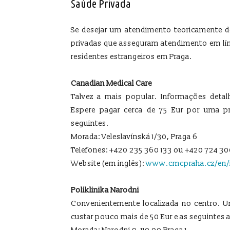
Saúde Privada
Se desejar um atendimento teoricamente de
privadas que asseguram atendimento em lí
residentes estrangeiros em Praga.
Canadian Medical Care
Talvez a mais popular. Informações detal
Espere pagar cerca de 75 Eur por uma pr
seguintes.
Morada: Veleslavínská 1/30, Praga 6
Telefones: +420 235 360 133 ou +420 724 30
Website (em inglês):
www.cmcpraha.cz/en/
Poliklinika Narodni
Convenientemente localizada no centro. 
custar pouco mais de 50 Eur e as seguintes a