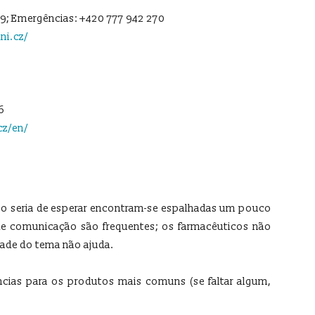
19; Emergências: +420 777 942 270
ni.cz/
6
z/en/
omo seria de esperar encontram-se espalhadas um pouco
 de comunicação são frequentes; os farmacêuticos não
dade do tema não ajuda.
ncias para os produtos mais comuns (se faltar algum,