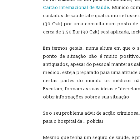
Cartão Internacional de Saúde
. Munido com
cuidados de saúde tal e qual como se fosse u
(30 Czk) por uma consulta num posto de 
cerca de 3,50 Eur (90 Czk) será aplicada, i
Em termos gerais, numa altura em que o si
ponto de situação não é muito positivo
antiquados, apesar do pessoal manter as sa
médico, esteja preparado para uma atitude di
nestas partes do mundo os médicos nã
Escutam, formam as suas ideias e “decretam”
obter informações sobre a sua situação.
Se o seu problema advir de acção criminosa
para o hospital da… polícia!
Mesmo que tenha um seguro de saúde, é pro