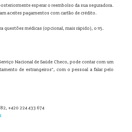
 posteriormente esperar o reembolso da sua seguradora.
jam aceites pagamentos com cartão de crédito.
ra questões médicas (opcional, mais rápido), o 115.
o Serviço Nacional de Saúde Checo, pode contar com um
tamento de estrangeiros”, com o pessoal a falar pelo
682, +420 224 433 674
z