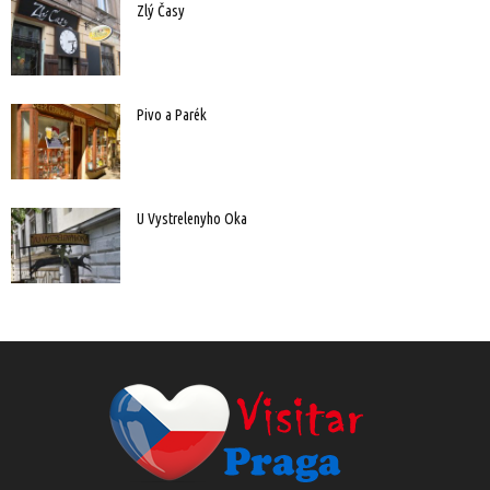
Zlý Časy
Pivo a Parék
U Vystrelenyho Oka