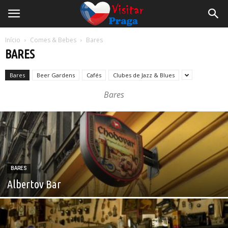
Início
Comes & Bebes
Bares
BARES
Bares
Beer Gardens
Cafés
Clubes de Jazz & Blues
Bares
BARES
Albertov Bar