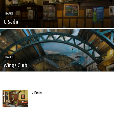
BARES
U Sadu
BARES
Wings Club
U Kruhu