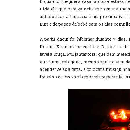
E quando cheguei a casa, a coisa estava neg
Dizia ela que para 4ª Feira me sentiria mel
antibióticos à farmácia mais próxima (vá 
Eur) e de papas de bébé para os dias compli
A partir daqui foi hibernar durante 3 dias. 
Dormir. E aqui estou eu, hoje. Depois do de
lavei a louça. Fui jantar fora, que bem mer
que é uma categoria, mesmo aqui ao virar da
acender velas à farta, e colocar a musiquinh
trabalho e elevava a temperatura para nívei