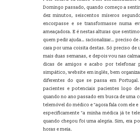
Domingo passado, quando começo a sentir 
dez minutos, seiscentos míseros segundo
encorpasse e se transformasse numa evi
ameaçadora. E é nestas alturas que sentimos
quem pedir ajuda… racionalizar… preciso de
cara por uma coisita destas. Só preciso de
mais duas semanas, e depois vou nas calmas
dicas de amigos e acabo por telefonar
simpático, website em inglês, bem organiz
diferentes do que se passa em Portuga
pacientes e potenciais pacientes logo d
quando no ano passado em busca de uma co
telemóvel do médico e “agora fala com ele e
especificamente “a minha médica já te tel
quando chegou foi uma alegria. Sim, era pos
horas e meia.