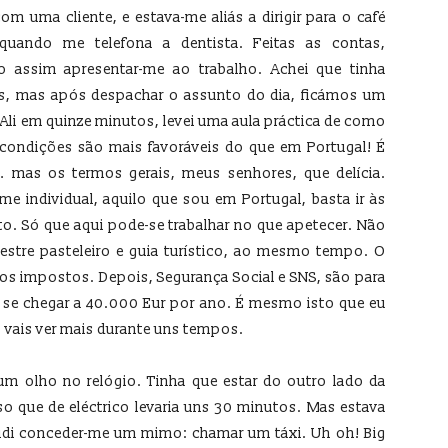
om uma cliente, e estava-me aliás a dirigir para o café
uando me telefona a dentista. Feitas as contas,
 assim apresentar-me ao trabalho. Achei que tinha
s, mas após despachar o assunto do dia, ficámos um
Ali em quinze minutos, levei uma aula práctica de como
 condições são mais favoráveis do que em Portugal! É
a… mas os termos gerais, meus senhores, que delícia.
e individual, aquilo que sou em Portugal, basta ir às
ito. Só que aqui pode-se trabalhar no que apetecer. Não
mestre pasteleiro e guia turístico, ao mesmo tempo. O
os impostos. Depois, Segurança Social e SNS, são para
e se chegar a 40.000 Eur por ano. É mesmo isto que eu
 vais ver mais durante uns tempos.
um olho no relógio. Tinha que estar do outro lado da
o que de eléctrico levaria uns 30 minutos. Mas estava
ecidi conceder-me um mimo: chamar um táxi. Uh oh! Big