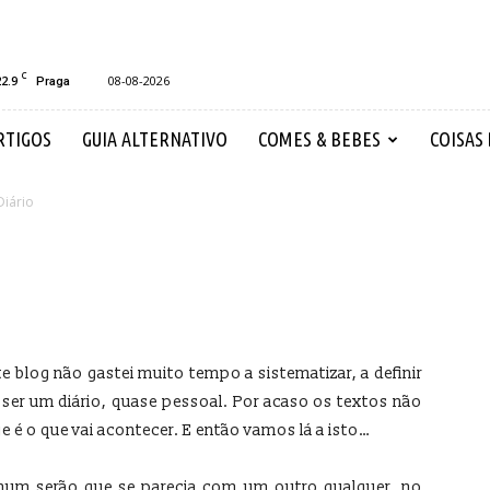
C
22.9
08-08-2026
Praga
RTIGOS
GUIA ALTERNATIVO
COMES & BEBES
COISAS
Diário
e blog não gastei muito tempo a sistematizar, a definir
a ser um diário, quase pessoal. Por acaso os textos não
 é o que vai acontecer. E então vamos lá a isto…
num serão que se parecia com um outro qualquer, no