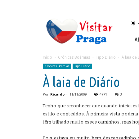
Visitar
Praga
A
Início
Crónicas Boémias
Tipo Diário
À laia de 
Crónicas Boémias
Tipo Diário
À laia de Diário
Por
Ricardo
-
11/11/2009
4771
3
Tenho que reconhecer que quando iniciei est
estilo e conteúdos. À primeira vista poderi
têm trilhado muito esses caminhos, mas hoje
Pois estava eu muito bem descansadinho 