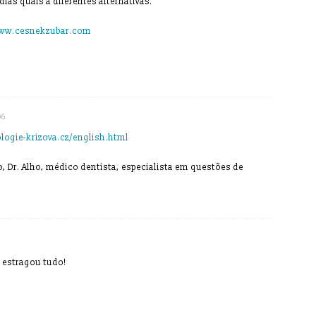
dias quais a diferentes alternativas.
www.cesnekzubar.com
06
logie-krizova.cz/english.html
o, Dr. Alho, médico dentista, especialista em questões de
 estragou tudo!