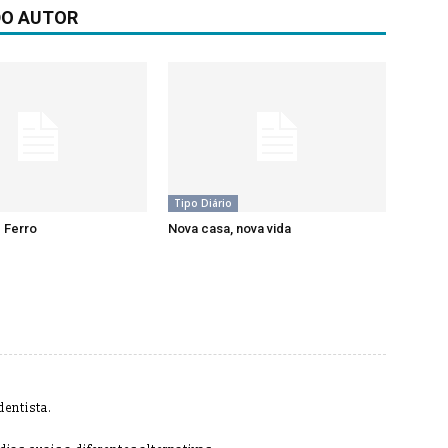
DO AUTOR
Tipo Diário
 Ferro
Nova casa, nova vida
entista.