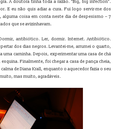
ra. A doutora tinha toda a razão. “Big, big infection”.
hor. E eu não quis adiar a cura. Fui logo servir-me dos
lá, alguma coisa em conta neste dia de despesismo – 7
cados que se avizinhavam.
Dormir, antibiótico. Ler, dormir. Internet. Antibiótico.
spertar dos dias negros. Levantei-me, arrumei o quarto,
ecia uma carninha. Depois, experimentar uma casa de chá
 esquina. Finalmente, foi chegar a casa de pança cheia,
a calma de Diana Krall, enquanto o aquecedor fazia o seu
s muito, mas muito, agradáveis.