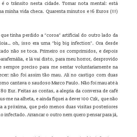
é o trânsito nesta cidade. Tomar nota mental: está
a minha vida checa. Quarenta minutos e 16 Euros (!!!)
que tinha perdido a “coroa” artificial do outro lado da
doia… oh, isso era uma “big big infection”. Ora desde
tado não se toca. Primeiro os comprimidos, e depois
arafernália, e lá vai disto, para meu horror, desprovido
e sempre preciso para me sentar voluntariamente na
ecer: não foi assim tão mau. Ali no castigo com duas
como cantava o saudoso Marco Paulo. Não foi mau até à
 80 Eur. Feitas as contas, a alegria da conversa de café
us-me na alheta, e ainda fiquei a dever 100 Czk, que não
ara a próxima, que pelo menos duas visitas posteriores
o infectado. Arrancar o outro nem quero pensar para já,