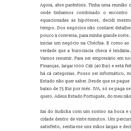
Agora, abre parêntisis. Tinha uma reunião c
onde tinhamos combinado o encontro q
equacionadas as hipóteses, decidi mesmo
tempo. Dos negócios não contarei detalhe
pouco à conversa, para minha grande sorte. 
iniciar um negócio na Chéchia. E como as
verdade que a burocracia checa é lendári
Vamos resumir. Para ser empresário em nom
Finanças, largar 1000 Czk (40 Eur) e está fe
há cá categorias. Posso ser informático, 
Estado não quer saber. Desde que se pague 
baixo de 75 Eur por mês. IVA, só se paga s
quero. Adeus Estado Português, do meu não
Sai do Sudicka com um sorriso na boca e 
cidade dentro de vinte minutos. Um percurs
satisfeito, sentia-me uns mãos largas e d