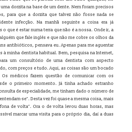
uma dorzita na base de um dente. Nem foram precisos
s, para que a dorzita que talvez não fosse nada se
dente infecção. Na manhã seguinte a coisa era já
 o que é estar numa terra que não é a nossa. Onde ir, a
 alguém que fale inglês e que não me cobre os olhos da
 uns antibióticos, pensava eu. Apenas para me aguentar
 à minha dentista habitual. Bem, pesquisa na Internet,
 para um consultório de uma dentista com aspecto
ado, com preços e tudo. Aqui, as coisas são um bocado
l. Os médicos fazem questão de comunicar com os
esde o primeiro momento. Já tinha achado estranho
nsulta de especialidade, me tinham dado o número de
 entendam-se”. Desta vez foi quase a mesma coisa, mais
efona de volta”. Ora o de volta levou duas horas, mas
sível marcar uma visita para o próprio dia, daí a duas