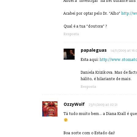
Andei a “investigar” na net durante uns 
Acabei por optar pelo Dr. “Alho”
http://
Qual é a tua “doutora” ?
Resposta
papaleguas
14/11/2009 at 16:
Esta aqui:
http://www.stomato
Daniela Krizikova. Mas de fact
hálito, é hilariante de mais.
Resposta
OzzyWolf
23/11/2009 at 02:21
Tá tudo muito bem… a Diana Krall é que
Boa sorte com o Estado daí!