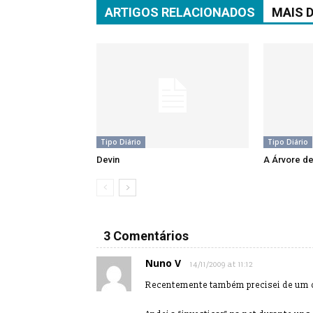
ARTIGOS RELACIONADOS
MAIS 
Tipo Diário
Tipo Diário
Devin
A Árvore de
3 Comentários
Nuno V
14/11/2009 at 11:12
Recentemente também precisei de um d