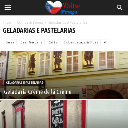
Início
Comes & Bebes
Geladarias e Pastelarias
GELADARIAS E PASTELARIAS
Bares
Beer Gardens
Cafés
Clubes de Jazz & Blues
GELADARIAS E PASTELARIAS
Geladaria Crème de lá Crème