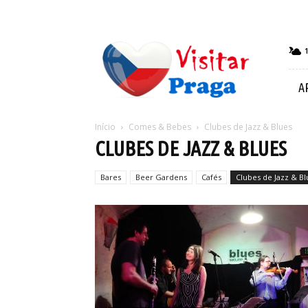
Visitar
Praga
A
Início
Comes & Bebes
Clubes de Jazz & Blues
CLUBES DE JAZZ & BLUES
Bares
Beer Gardens
Cafés
Clubes de Jazz & Bl