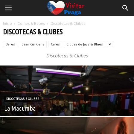
Início
Comes & Bebes
Discotecas & Clubes
DISCOTECAS & CLUBES
Bares
Beer Gardens
Cafés
Clubes de Jazz & Blues
Discotecas & Clubes
DISCOTECAS & CLUBES
La Macumba