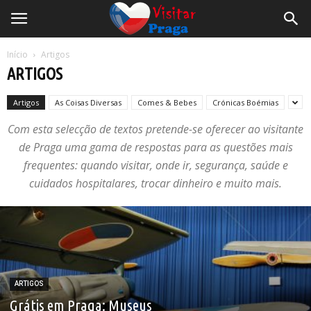
Início
Artigos
ARTIGOS
Artigos
As Coisas Diversas
Comes & Bebes
Crónicas Boémias
Com esta selecção de textos pretende-se oferecer ao visitante
de Praga uma gama de respostas para as questões mais
frequentes: quando visitar, onde ir, segurança, saúde e
cuidados hospitalares, trocar dinheiro e muito mais.
ARTIGOS
Grátis em Praga: Museus