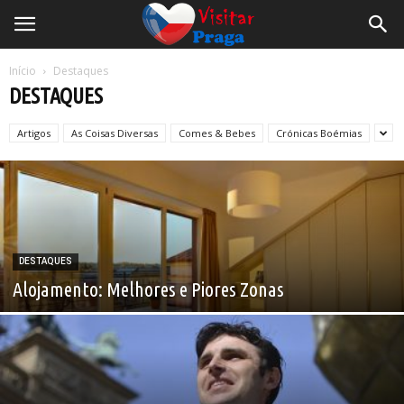
Início
Destaques
DESTAQUES
Artigos
As Coisas Diversas
Comes & Bebes
Crónicas Boémias
DESTAQUES
Alojamento: Melhores e Piores Zonas