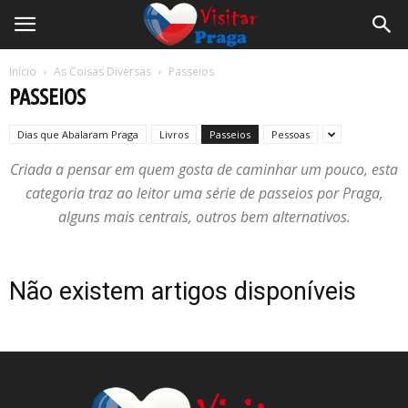
Início
As Coisas Diversas
Passeios
PASSEIOS
Dias que Abalaram Praga
Livros
Passeios
Pessoas
Criada a pensar em quem gosta de caminhar um pouco, esta
categoria traz ao leitor uma série de passeios por Praga,
alguns mais centrais, outros bem alternativos.
Não existem artigos disponíveis