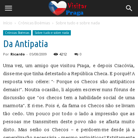
Início
Crónicas Boémias
Sobre tudo e sobre nada
Crónicas Boémias
Sobre tudo e sobre nada
Da Antipatia
Por
Ricardo
-
05/08/2009
4212
0
Uma vez, um amigo que visitou Praga, e depois Cracóvia,
disse-me que tinha detestado a República Checa. E porquê? A
resposta veio célere: “- Porque os Checos são antipáticos
demais!”. Noutra ocasião, li alguém escrever nuns fóruns de
discussão que “os checos tem a habilidade social de uma
marmota”. E ri-me. Pois é, da fama os Checos não se livram
tão cedo. Um pouco por todo o lado a impressão que as
pessoas me transmitem deste povo não se afasta muito
disto. Mas serão os Checos – e perdoem-me desde já a
generalização necessária – mesmo antipáticos? Estritamente