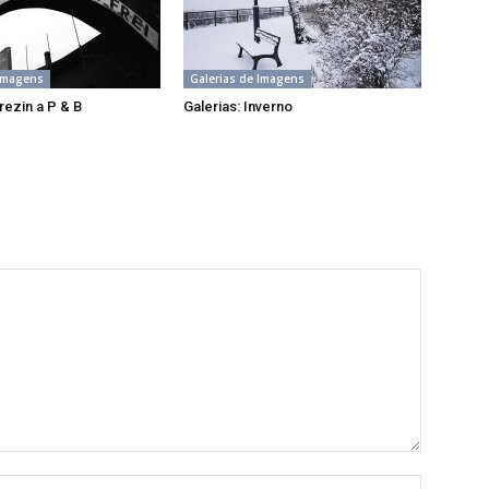
 Imagens
Galerias de Imagens
rezin a P & B
Galerias: Inverno