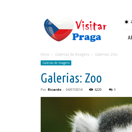
Visitar
Praga
A
Início
Galerias de Imagens
Galerias: Zoo
Galerias de Imagens
Galerias: Zoo
Por
Ricardo
-
04/07/2014
6220
0