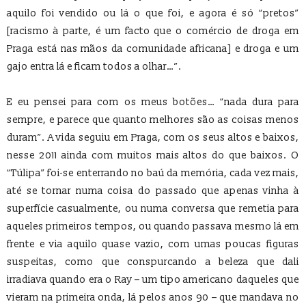
aquilo foi vendido ou lá o que foi, e agora é só “pretos”
[racismo à parte, é um facto que o comércio de droga em
Praga está nas mãos da comunidade africana] e droga e um
gajo entra lá e ficam todos a olhar…”.
E eu pensei para com os meus botões… “nada dura para
sempre, e parece que quanto melhores são as coisas menos
duram”. A vida seguiu em Praga, com os seus altos e baixos,
nesse 2011 ainda com muitos mais altos do que baixos. O
“Túlipa” foi-se enterrando no baú da memória, cada vez mais,
até se tornar numa coisa do passado que apenas vinha à
superfície casualmente, ou numa conversa que remetia para
aqueles primeiros tempos, ou quando passava mesmo lá em
frente e via aquilo quase vazio, com umas poucas figuras
suspeitas, como que conspurcando a beleza que dali
irradiava quando era o Ray – um tipo americano daqueles que
vieram na primeira onda, lá pelos anos 90 – que mandava no