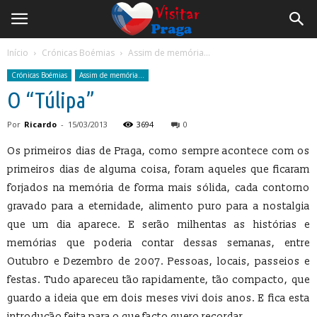
Início
Crónicas Boémias
Assim de memória...
Crónicas Boémias
Assim de memória...
O “Túlipa”
Por
Ricardo
-
15/03/2013
3694
0
Os primeiros dias de Praga, como sempre acontece com os
primeiros dias de alguma coisa, foram aqueles que ficaram
forjados na memória de forma mais sólida, cada contorno
gravado para a eternidade, alimento puro para a nostalgia
que um dia aparece. E serão milhentas as histórias e
memórias que poderia contar dessas semanas, entre
Outubro e Dezembro de 2007. Pessoas, locais, passeios e
festas. Tudo apareceu tão rapidamente, tão compacto, que
guardo a ideia que em dois meses vivi dois anos. E fica esta
introdução feita para o que facto quero recordar.