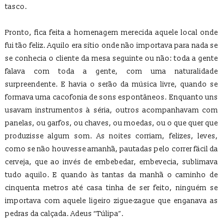
tasco.
Pronto, fica feita a homenagem merecida aquele local onde
fui tão feliz. Aquilo era sítio onde não importava para nada se
se conhecia o cliente da mesa seguinte ou não: toda a gente
falava com toda a gente, com uma naturalidade
surpreendente. E havia o serão da música livre, quando se
formava uma cacofonia de sons espontâneos. Enquanto uns
usavam instrumentos à séria, outros acompanhavam com
panelas, ou garfos, ou chaves, ou moedas, ou o que quer que
produzisse algum som. As noites corriam, felizes, leves,
como se não houvesse amanhã, pautadas pelo correr fácil da
cerveja, que ao invés de embebedar, embevecia, sublimava
tudo aquilo. E quando às tantas da manhã o caminho de
cinquenta metros até casa tinha de ser feito, ninguém se
importava com aquele ligeiro zigue-zague que enganava as
pedras da calçada. Adeus “Túlipa”.