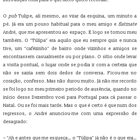
O
pub
Tulipe, ali mesmo, ao virar da esquina, um minuto a
pé. Já era um pouso habitual para o meu amigo e
flatmate
André, que me apresentou ao espaço. E logo se tornou meu
também. O “Túlipa” era aquilo que eu sempre quis e nunca
tive, um “cafézinho” de bairro onde vizinhos e amigos se
encontrassem casualmente ou por plano. O sítio onde levar
a visita pontual, o lugar onde se podia ir com a certeza que
não se sairia sem dois dedos de conversa. Ficou-me no
coração, confesso. Mas não durou muito. Já não me recordo
se foi logo no meu primeiro período de ausência, quando no
início desse Dezembro voei para Portugal para cá passar o
Natal. Ou se foi mais tarde. Mas o que é certo é que num dos
regressos, o André anunciou-me com uma expressão de
desagrado:
– “Ah e antes que me esqueça… o “Túlipa” já não é o que era…