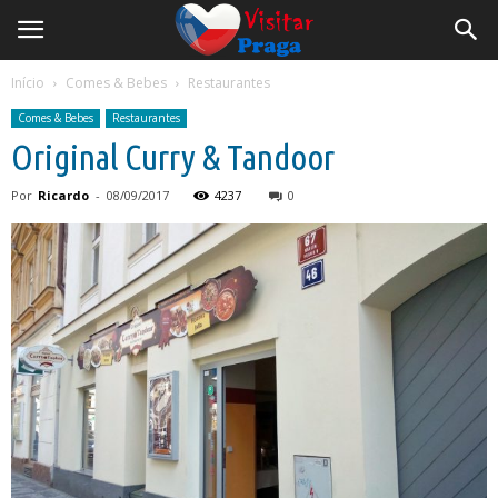
Início
Comes & Bebes
Restaurantes
Comes & Bebes
Restaurantes
Original Curry & Tandoor
Por
Ricardo
-
08/09/2017
4237
0