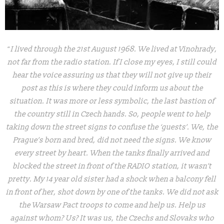
“
I lived through the 21st August 1968. We lived at Vinohrady,
not far from the radio station. If I close my eyes, I still could
hear the voice assuring us that they will not give up their
post as this is where they could inform us about the
situation. It was more or less symbolic, the last bastion of
the country still in Czech hands. So, people went to help
taking down the street signs to confuse the ‘guests’. We, the
Prague’s born and bred, did not need the signs. We know
every street by heart. When the tanks finally arrived and
blocked the street in front of the RADIO station, it wasn’t
pretty. My 14 year old sister had a shock when a balcony fell
in front of her, shot down by one of the tanks. We did not ask
the Warsaw Pact troops to come and help us. Help us
against whom? Us? It was us, the Czechs and Slovaks who