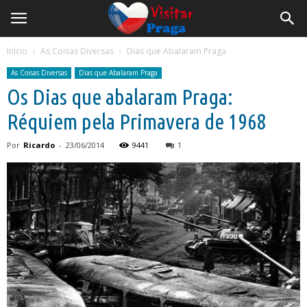
Início
As Coisas Diversas
Dias que Abalaram Praga
As Coisas Diversas
Dias que Abalaram Praga
Os Dias que abalaram Praga:
Réquiem pela Primavera de 1968
Por
Ricardo
-
23/06/2014
9441
1