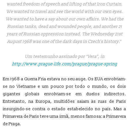
wanted freedom of speech and lifting of that Iron Curtain.
We wanted to travel and see the world with our own eyes.
We wanted to have a say about our own affairs. We had the
Russian tanks, dead and wounded people, and another 21
years of Russian oppression instead. The Wednesday 21st
August 1968 was one of the dark days in Czech’s history.
“
Um testemunho assinado por “Vera”, in
http://www.prague-life.com/prague/prague-spring
Em 1968 a Guerra Fria estava no seu auge. Os EUA envolviam-
se no Vietname e um pouco por todo o mundo, os dois
gigantes globais envolviam-se em duelos indirectos.
Entretanto, na Europa, multidões saiam às ruas de Paris
insurgindo-se contra o estado estabelecido no país. Mas a
Primavera de Paris teve uma irmã, menos famosa: a Primavera
de Praga.