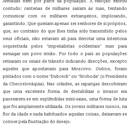
Armadas nem por parte da população. A reacção existiu
contudo: centenas de milhares sairam às ruas, tentando
comunicar com os militares estrangeiros, implorando,
garantindo. Que queriam apenas ser senhores de si próprios,
que, ao contrário do que lhes tinha sido transmitido pelos
seus oficiais, não estavam ali para derrotar uma intentona
orquestrada pelos “imperialistas ocidentais” mas para
esmagar um povo irmão. Por todo o país as populações
retiraram os sinais de trânsito indicando direcções, excepto
aqueles que apontavam para Moscovo. Outros, foram
pintados com o nome “Dubceck” ou “Svoboda” (o Presidente
da Checoslováquia). Nas cidades, as raparigas descobriram
que uma excelente forma de destabilizar o invasor era
passearem-se em esplêndidas mini-saias, uma forma de luta
que foi amplamente utilizada. Os jovens militares russos, na
flor da idade e nada habituados aquelas coisas, deixavam-se
corroer pela frustração do desejo.