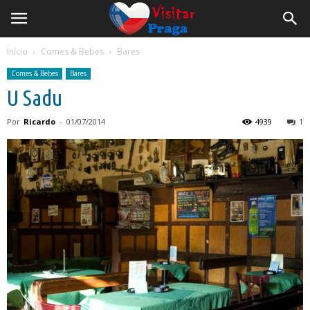
Início
Comes & Bebes
Bares
Comes & Bebes
Bares
U Sadu
Por
Ricardo
-
01/07/2014
4939
1