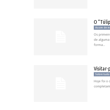
O “Túli
Assim de me
Os primeir
de alguma 
forma...
Visitar
Sobre tudo
Hoje foi o 
completame