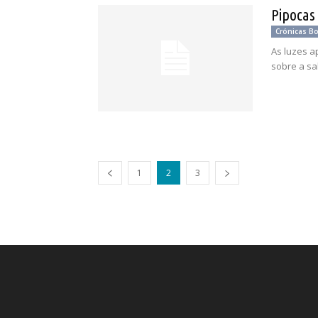
Pipocas
Crónicas B
As luzes a
sobre a sal
1
2
3