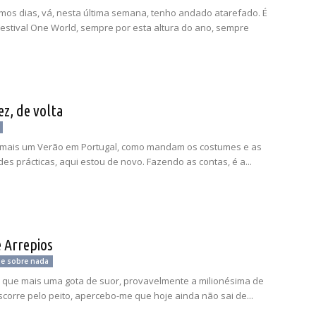
imos dias, vá, nesta última semana, tenho andado atarefado. É
estival One World, sempre por esta altura do ano, sempre
z, de volta
 mais um Verão em Portugal, como mandam os costumes e as
es prácticas, aqui estou de novo. Fazendo as contas, é a...
e Arrepios
 e sobre nada
que mais uma gota de suor, provavelmente a milionésima de
scorre pelo peito, apercebo-me que hoje ainda não sai de...