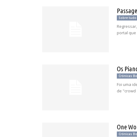
Passag
Sobre tudo
Regressar,
portal que
Os Pian
Crónicas B
Foi uma id
de "crowd 
One Wo
Crónicas B