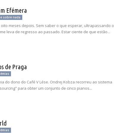
em Efémera
 e sobre nada
 oito meses depois. Sem saber o que esperar, ultrapassando o
 me leva de regresso ao passado. Estar ciente de que estão...
os de Praga
oémias
eia do dono do Café V Lése. Ondrej Kobza recorreu ao sistema
sourcing" para obter um conjunto de cinco pianos...
rld
oémias