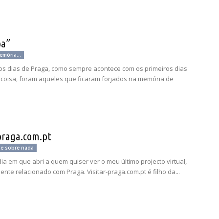
pa”
mória...
os dias de Praga, como sempre acontece com os primeiros dias
coisa, foram aqueles que ficaram forjados na memória de
-praga.com.pt
 e sobre nada
dia em que abri a quem quiser ver o meu último projecto virtual,
nte relacionado com Praga. Visitar-praga.com.pt é filho da...