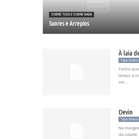
SOBRE TUDO E SOBRE NADA
Suores e Arrepios
À laia d
Tipo Diário
Tenho que 
tempo a sis
ser...
Devin
Tipo Diário
Na margem 
da cidade,