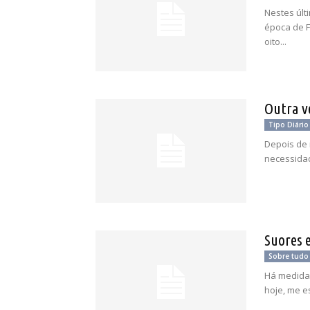
Nestes últ
época de F
oito...
Outra ve
Tipo Diário
Depois de
necessidad
Suores 
Sobre tudo
Há medida 
hoje, me e