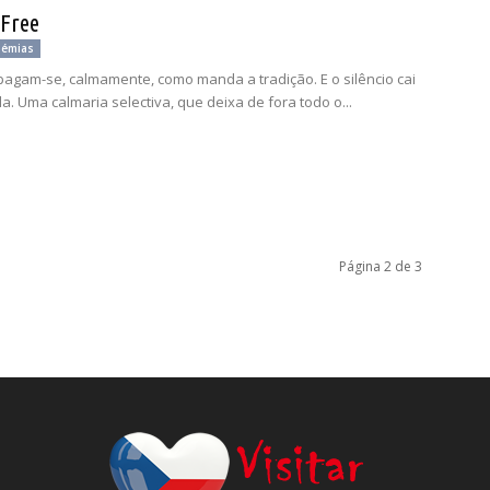
 Free
oémias
pagam-se, calmamente, como manda a tradição. E o silêncio cai
a. Uma calmaria selectiva, que deixa de fora todo o...
Página 2 de 3