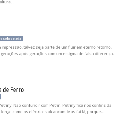
ltura,...
r
 e sobre nada
a impressão, talvez seja parte de um fluir em eterno retorno,
gerações após gerações com um estigma de falsa diferença.
e de Ferro
Petriny. Não confundir com Petrin. Petriny fica nos confins da
 longe como os eléctricos alcançam. Mas fui lá, porque...