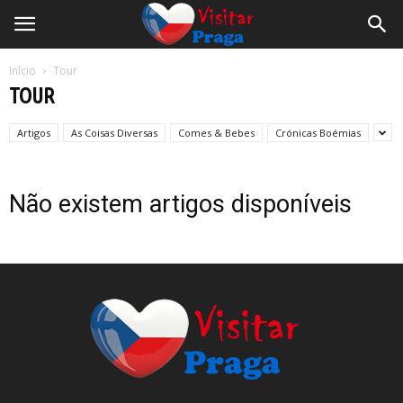
Início
Tour
TOUR
Artigos
As Coisas Diversas
Comes & Bebes
Crónicas Boémias
Não existem artigos disponíveis