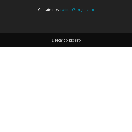
Contate-nos:
rotinas@torgut.com
© Ricardo Ribeiro