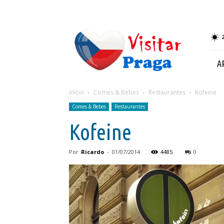
Visitar
Praga
A
Início
Comes & Bebes
Restaurantes
Kofeine
Comes & Bebes
Restaurantes
Kofeine
Por
Ricardo
-
01/07/2014
4485
0