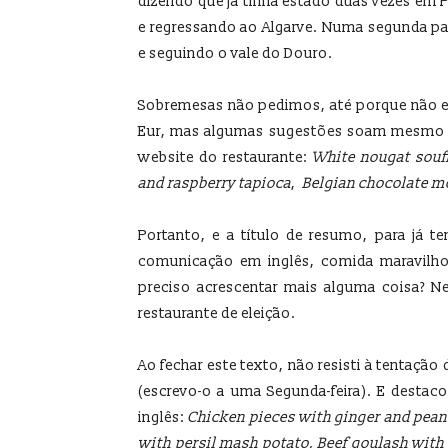
dizendo que já tinha estado duas vezes em Po
e regressando ao Algarve. Numa segunda pa
e seguindo o vale do Douro.
Sobremesas não pedimos, até porque não e
Eur, mas algumas sugestões soam mesmo b
website do restaurante:
White nougat souff
and raspberry tapioca
,
Belgian chocolate mo
Portanto, e a título de resumo, para já t
comunicação em inglês, comida maravilho
preciso acrescentar mais alguma coisa? N
restaurante de eleição.
Ao fechar este texto, não resisti à tentação
(escrevo-o a uma Segunda-feira). E destac
inglês:
Chicken pieces with ginger and pean
with persil mash potato, Beef goulash wit