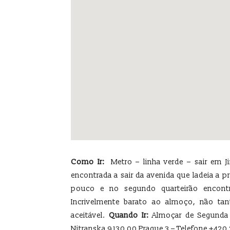
Como Ir:
Metro – linha verde – sair em Ji
encontrada a sair da avenida que ladeia a 
pouco e no segundo quarteirão encontr
Incrivelmente barato ao almoço, não ta
aceitável.
Quando Ir:
Almoçar de Segunda a
Nitranska 9 130 00 Prague 3 – Telefone +420 