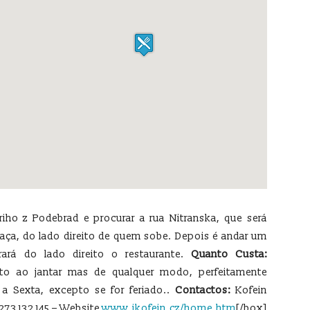
riho z Podebrad e procurar a rua Nitranska, que será
praça, do lado direito de quem sobe. Depois é andar um
ará do lado direito o restaurante.
Quanto Custa:
nto ao jantar mas de qualquer modo, perfeitamente
 Sexta, excepto se for feriado..
Contactos:
Kofein
273 132 145 – Website
www.ikofein.cz/home.htm
[/box]