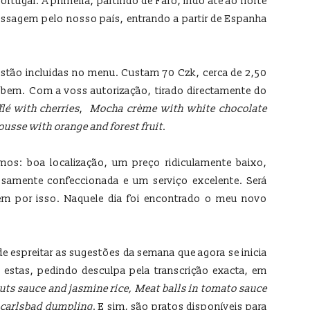
rtugal. A primeira, partindo de Faro, indo até ao norte
ssagem pelo nosso país, entrando a partir de Espanha
stão incluidas no menu. Custam 70 Czk, cerca de 2,50
em. Com a voss autorização, tirado directamente do
lé with cherries
,
Mocha crème with white chocolate
usse with orange and forest fruit
.
emos: boa localização, um preço ridiculamente baixo,
samente confeccionada e um serviço excelente. Será
em por isso. Naquele dia foi encontrado o meu novo
 de espreitar as sugestões da semana que agora se inicia
o estas, pedindo desculpa pela transcrição exacta, em
uts sauce and jasmine rice, Meat balls in tomato sauce
h carlsbad dumpling
. E sim, são pratos disponíveis para