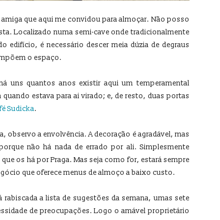
a amiga que aqui me convidou para almoçar. Não posso
vista. Localizado numa semi-cave onde tradicionalmente
o edifício, é necessário descer meia dúzia de degraus
 compõem o espaço.
 há uns quantos anos existir aqui um temperamental
 quando estava para ai virado; e, de resto, duas portas
fé Sudicka
.
ga, observo a envolvência. A decoração é agradável, mas
 porque não há nada de errado por ali. Simplesmente
 que os há por Praga. Mas seja como for, estará sempre
egócio que oferece menus de almoço a baixo custo.
á rabiscada a lista de sugestões da semana, umas sete
essidade de preocupações. Logo o amável proprietário