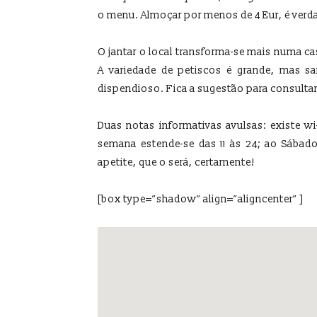
o menu. Almoçar por menos de 4 Eur, é verd
O jantar o local transforma-se mais numa c
A variedade de petiscos é grande, mas s
dispendioso. Fica a sugestão para consultar
Duas notas informativas avulsas: existe wi-
semana estende-se das 11 às 24; ao Sábad
apetite, que o será, certamente!
[box type=”shadow” align=”aligncenter” ]