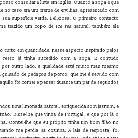
osso consultar a lista em inglês. Quanto a sopa é que
que no caso era um creme de ervilhas, apresentado com
 sua superfície verde. Deliciosa. O primeiro contacto
i-me trazido um copo de
ice tea
natural, também ele
co curto em quantidade, nesse aspecto inspirado pelos
 resto já tinha sucedido com a sopa. É contudo
e, por outro lado, a qualidade está muito mas mesmo
 guisado de pedaços de porco, que me é servido com
 aquilo foi comer e pensar durante um par de segundos
ndou uma limonada natural, enriquecida som jasmim, e
rião. Disse-lhe que vinha de Portugal, e que por lá o
a. Contei-lhe que eu próprio tinha um bom filão no
uando me perdia na cozinha. À laia de resposta, foi