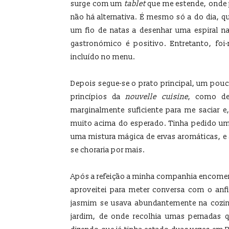
surge com um
tablet
que me estende, onde p
não há alternativa. É mesmo só a do dia, 
um fio de natas a desenhar uma espiral na
gastronómico é positivo. Entretanto, fo
incluído no menu.
Depois segue-se o prato principal, um pou
princípios da
nouvelle cuisine
, como de
marginalmente suficiente para me saciar 
muito acima do esperado. Tinha pedido um
uma mistura mágica de ervas aromáticas, e
se choraria por mais.
Após a refeição a minha companhia encome
aproveitei para meter conversa com o anfit
jasmim se usava abundantemente na cozinh
jardim, de onde recolhia umas pernadas q