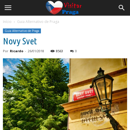
Início
Guia Alternativo de Praga
Guia Alternativo de Praga
Novy Svet
Por
Ricardo
-
26/01/2018
8563
0