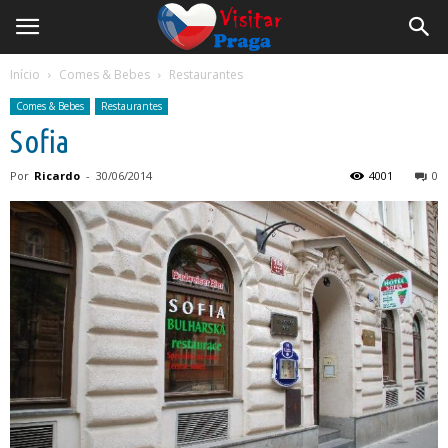
Início
Comes & Bebes
Restaurantes
Comes & Bebes
Restaurantes
Sofia
Por
Ricardo
-
30/06/2014
4001
0