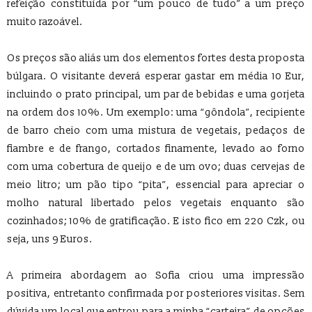
refeição constituída por “um pouco de tudo” a um preço
muito razoável.
Os preços são aliás um dos elementos fortes desta proposta
búlgara. O visitante deverá esperar gastar em média 10 Eur,
incluindo o prato principal, um par de bebidas e uma gorjeta
na ordem dos 10%. Um exemplo: uma “gôndola”, recipiente
de barro cheio com uma mistura de vegetais, pedaços de
fiambre e de frango, cortados finamente, levado ao forno
com uma cobertura de queijo e de um ovo; duas cervejas de
meio litro; um pão tipo “pita”, essencial para apreciar o
molho natural libertado pelos vegetais enquanto são
cozinhados; 10% de gratificação. E isto fico em 220 Czk, ou
seja, uns 9 Euros.
A primeira abordagem ao Sofia criou uma impressão
positiva, entretanto confirmada por posteriores visitas. Sem
dúvida um local que entrou para a minha “carteira” de opções