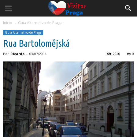
Início
Guia Alternativo de Praga
Guia Alternativo de Praga
Rua Bartolomějská
Por
Ricardo
-
03/07/2014
2940
0