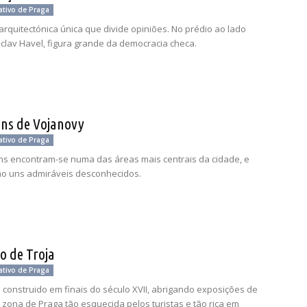
ativo de Praga
rquitectónica única que divide opiniões. No prédio ao lado
clav Havel, figura grande da democracia checa.
ins de Vojanovy
ativo de Praga
ins encontram-se numa das áreas mais centrais da cidade, e
ão uns admiráveis desconhecidos.
o de Troja
ativo de Praga
 construido em finais do século XVII, abrigando exposições de
 zona de Praga tão esquecida pelos turistas e tão rica em