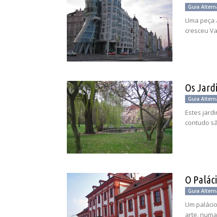
Guia Altern
Uma peça a
cresceu Va
Os Jard
Guia Altern
Estes jard
contudo s
O Paláci
Guia Altern
Um palácio
arte, numa