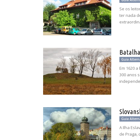
Guia Altern
Se os leit
ter nada d
extraordiná
Batalha
Guia Altern
Em 1620 a 
300 anos s
independe
Slovans
Guia Altern
A Ilha Esl
de Praga, 