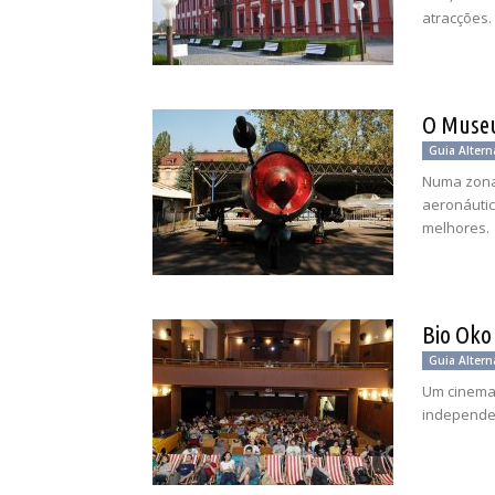
atracções.
O Museu
Guia Altern
Numa zona 
aeronáutic
melhores.
Bio Oko
Guia Altern
Um cinema 
independe