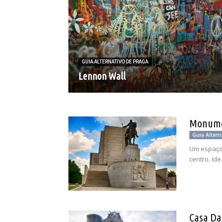
GUIA ALTERNATIVO DE PRAGA
Lennon Wall
Monumen
Guia Altern
Um espaço 
centro. Id
Casa Da