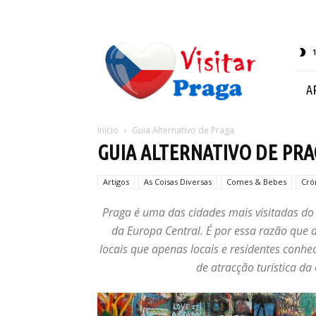
Visitar
Praga
A
Início
Guia Alternativo de Praga
GUIA ALTERNATIVO DE PR
Artigos
As Coisas Diversas
Comes & Bebes
Cró
Praga é uma das cidades mais visitadas do 
da Europa Central. É por essa razão que 
locais que apenas locais e residentes conhec
de atracção turística da