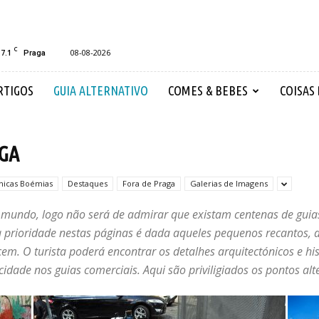
C
17.1
08-08-2026
Praga
RTIGOS
GUIA ALTERNATIVO
COMES & BEBES
COISAS
AGA
nicas Boémias
Destaques
Fora de Praga
Galerias de Imagens
mundo, logo não será de admirar que existam centenas de guias 
a prioridade nestas páginas é dada aqueles pequenos recantos, 
em. O turista poderá encontrar os detalhes arquitectónicos e his
 cidade nos guias comerciais. Aqui são priviligiados os pontos alt