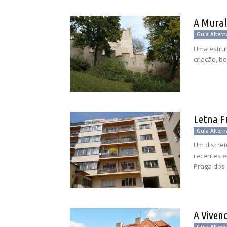
A Mura
Guia Altern
Uma estrut
criação, b
Letna F
Guia Altern
Um discret
recentes e
Praga dos 
A Viven