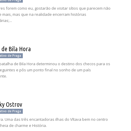
ativo de Praga
ores forem como eu, gostarão de visitar sítios que parecem não
e mais, mas que na realidade encerram histórias
rias;...
 de Bila Hora
ativo de Praga
batalha de Bila Hora determinou o destino dos checos para os
eguintes e pôs um ponto final no sonho de um país
nte.
ky Ostrov
ativo de Praga
ava. Uma das três encantadoras ilhas do Vltava bem no centro
cheia de charme e História.