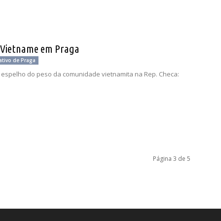
 Vietname em Praga
ativo de Praga
espelho do peso da comunidade vietnamita na Rep. Checa:
Página 3 de 5