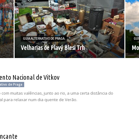
GUIA ALTERNATIVO DE PRAGA
GUI
Velharias de Plavý Blesi Trh
Mo
to Nacional de Vitkov
ativo de Praga
com muitas valências, junto ao rio, a uma certa distância do
eal para relaxar num dia quente de Verão.
nçante