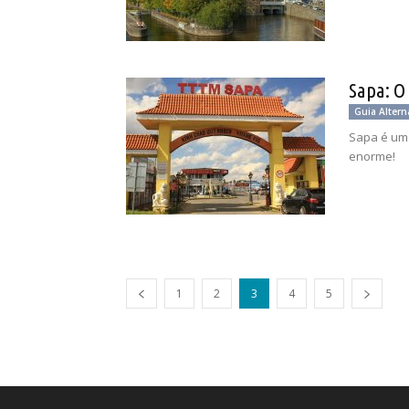
Sapa: O
Guia Altern
Sapa é um 
enorme!
1
2
3
4
5