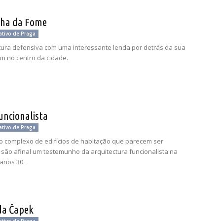
lha da Fome
ativo de Praga
ura defensiva com uma interessante lenda por detrás da sua
em no centro da cidade.
uncionalista
ativo de Praga
o complexo de edifícios de habitação que parecem ser
 são afinal um testemunho da arquitectura funcionalista na
anos 30.
da Čapek